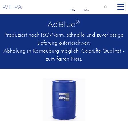
WIFRA
0
Hilfe
Info
®
AdBlue
Produziert nach ISO-Norm, schnelle und zuverlässige
Lieferung österreichweit.
Abholung in Korneuburg möglich. Geprüfte Qualität -
zum fairen Preis.