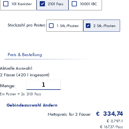
10l Kanister
210l Fass
1000l IBC
Stückzahl pro Posten:
1 Stk./Posten
2 Stk./Posten
Preis & Bestellung
Aktuelle Auswahl:
2 Fässer
(
420
l insgesamt)
Menge:
Ein Posten =
2x 210l Fass
Gebindeauswahl ändern
€ 334,74
Nettopreis:
für 2 Fässer:
€ 0,797/l
€ 167,37/Fass