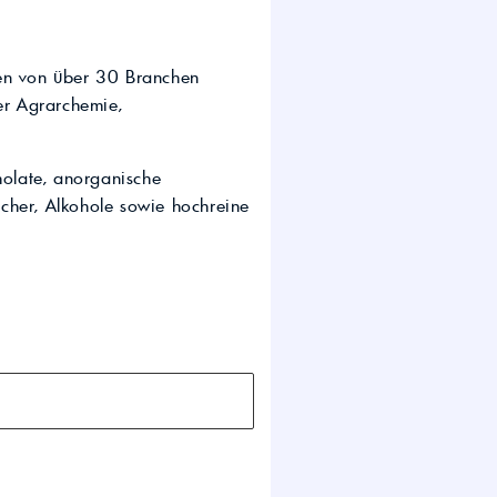
wirtschaft.
UTTO Öle – Universal
Tractor Transmission Oil
ngen von über 30 Branchen
Kostenloser Maschinen-
Ölcheck
er Agrarchemie,
holate, anorganische
s!
acher, Alkohole sowie hochreine