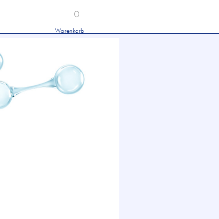
0
Warenkorb
Industrieöle
chwertige Industrieöle von Mobil und
tronas für Hydraulik, Getriebe und
hwere Nutzfahrzeuge.
tion
Hydrauliköl HLP 46 &
HVLP 46 – Für Industrie
und mobile Hydraulik
LKW- & NFZ-Motorenöl –
10W-40 & 5W-30 für
schwere Nutzfahrzeuge
Industrie-Getriebeöl CLP –
Fokus CLP 220 für schwere
Getriebe
Agrochemie
dwirtschaft
wertige Öle für die moderne