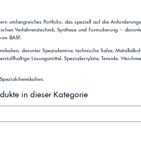
Kompressoröle
nwendungen.
Land
ägliche
iepigmente für
t anfragen
Kontaktieren Sie uns!
 & Beschichtungen
Prozessöle
Wasch- &
 ein umfangreiches Portfolio, das speziell auf die Anforderu
lindustrie
ischen Verfahrenstechnik, Synthese und Formulierung – darunt
en für Bauchemie &
von BASF.
Produkt anfragen
Kontaktieren Sie uns!
ikalien, darunter Spezialamine, technische Salze, Metallalko
Produkt anfragen
Kontaktieren Sie un
rstoffhaltige Lösungsmittel, Spezialacrylate, Tenside, Weichm
 Spezialchemikalien.
dukte in dieser Kategorie