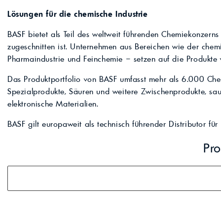
professionelle A
Lebensmittelvertr
Industr
Lösungen für die chemische Industrie
Schmierstoffe
Produk
Farben
Spindelöle
Farbmittel für 
BASF bietet als Teil des weltweit führenden Chemiekonzerns
Reinigungsmitte
zugeschnitten ist. Unternehmen aus Bereichen wie der chem
Pigmentlösung
Pharmaindustrie und Feinchemie – setzen auf die Produkte 
In-Plant-Tinting
Das Produktportfolio von BASF umfasst mehr als 6.000 Chem
Spezialprodukte, Säuren und weitere Zwischenprodukte, saue
elektronische Materialien.
BASF gilt europaweit als technisch führender Distributor für
Pro