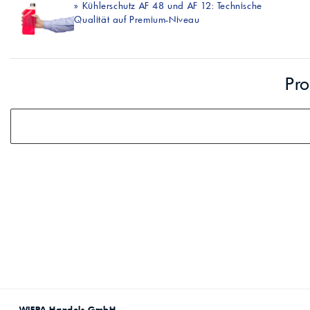
professionelle A
»
Kühlerschutz AF 48 und AF 12: Technische
Lebensmittelvertr
Industr
Qualität auf Premium-Niveau
Schmierstoffe
Produk
Farben
Spindelöle
Farbmittel für 
Reinigungsmitte
Pigmentlösung
Pro
In-Plant-Tinting
WIFRA Handels GmbH