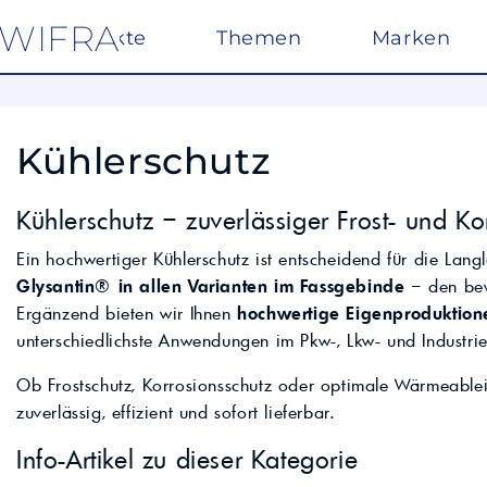
WIFRA
Produkte
Themen
Marken
AdBlue®
Hergestellt in Öste
Kühlerschutz
PKW/LKW/Wer
CleanLife
Spezielle Mittel für
Biogasanlagen
von KFZ-Motoren
Biogasanlagen leis
Kühlerschutz – zuverlässiger Frost- und Ko
GLYSANTIN®
entscheidenden Bei
nachhaltigen Energ
Ein hochwertiger Kühlerschutz ist entscheidend für die Lang
Mabanol
Österreich.
Kühlerschutz
Glysantin® in allen Varianten im Fassgebinde
– den bewä
Eisenhydroxid z
Ergänzend bieten wir Ihnen
hochwertige Eigenproduktio
Öle
Gasmotorenöle
Motor-, Getriebe- u
unterschiedlichste Anwendungen im Pkw-, Lkw- und Industrie
Zitronensäure 
Petronas
PKW-Öle
Ob Frostschutz, Korrosionsschutz oder optimale Wärmeable
LKW-Öle
zuverlässig, effizient und sofort lieferbar.
Umlauföle
Getriebeöle
UNEX
Farben für Indus
Info-Artikel zu dieser Kategorie
Gleitbahnöle
Industrielle Pigme