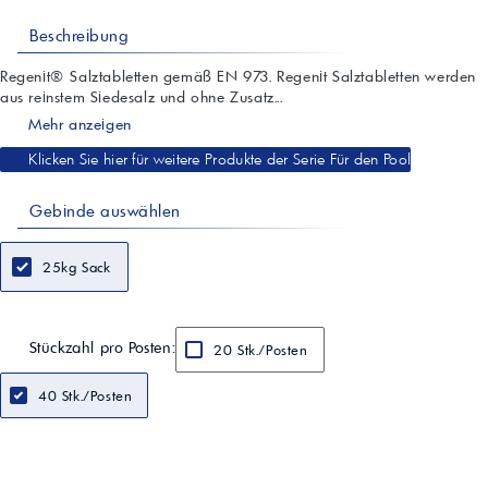
Beschreibung
Regenit® Salztabletten gemäß EN 973. Regenit Salztabletten werden
aus reinstem Siedesalz und ohne Zusatz...
Mehr anzeigen
Klicken Sie hier für weitere Produkte der Serie Für den Pool
Gebinde auswählen
25kg Sack
Stückzahl pro Posten:
20 Stk./Posten
40 Stk./Posten