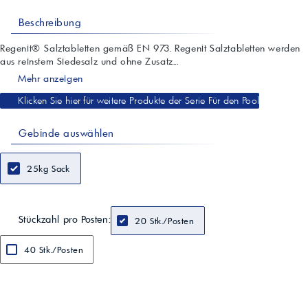
Beschreibung
Regenit® Salztabletten gemäß EN 973. Regenit Salztabletten werden
aus reinstem Siedesalz und ohne Zusatz...
Mehr anzeigen
Klicken Sie hier für weitere Produkte der Serie Für den Pool
Gebinde auswählen
25kg Sack
Stückzahl pro Posten:
20 Stk./Posten
40 Stk./Posten