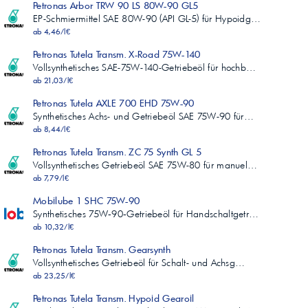
Petronas Arbor TRW 90 LS 80W-90 GL5
EP-Schmiermittel SAE 80W-90 (API GL-5) für Hypoidg…
ab 4,46/l€
Petronas Tutela Transm. X-Road 75W-140
Vollsynthetisches SAE-75W-140-Getriebeöl für hochb…
ab 21,03/l€
Petronas Tutela AXLE 700 EHD 75W-90
Synthetisches Achs- und Getriebeöl SAE 75W-90 für…
ab 8,44/l€
Petronas Tutela Transm. ZC 75 Synth GL 5
Vollsynthetisches Getriebeöl SAE 75W-80 für manuel…
ab 7,79/l€
Mobilube 1 SHC 75W-90
Synthetisches 75W‑90‑Getriebeöl für Handschaltgetr…
ab 10,32/l€
Petronas Tutela Transm. Gearsynth
Vollsynthetisches Getriebeöl für Schalt- und Achsg…
ab 23,25/l€
Petronas Tutela Transm. Hypoid Gearoil