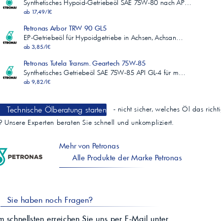
Synthetisches Hypoid-Getriebeöl SAE 75W-80 nach AP…
ab 17,49/l€
Petronas Arbor TRW 90 GL5
EP-Getriebeöl für Hypoidgetriebe in Achsen, Achsan…
ab 3,85/l€
Petronas Tutela Transm. Geartech 75W-85
Synthetisches Getriebeöl SAE 75W-85 API GL-4 für m…
ab 9,82/l€
Technische Ölberatung starten
- nicht sicher, welches Öl das richt
t? Unsere Experten beraten Sie schnell und unkompliziert.
Mehr von Petronas
Alle Produkte der Marke Petronas
Sie haben noch Fragen?
 schnellsten erreichen Sie uns per E-Mail unter