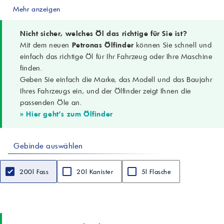
Spezifikationen
Mehr anzeigen
SDFG OP1705; ZF TE-ML 05A, 12E, 16B, 17B, 19B, 21A; MIL-L-2105 D
Anwendung
Hypoidgetriebe, Achsen, Achsantriebe, Differentiale von Traktoren,
Nicht sicher, welches Öl das richtige für Sie ist?
Land- und Erdbaumaschinen
Mit dem neuen
Petronas Ölfinder
können Sie schnell und
Spezifisches Gewicht (15°C)
einfach das richtige Öl für Ihr Fahrzeug oder Ihre Maschine
0,895 (ASTM D1298)
finden.
Kinematische Viskosität (100°C)
Geben Sie einfach die Marke, das Modell und das Baujahr
14,5 cSt (ASTM D445)
Flammpunkt (COC)
Ihres Fahrzeugs ein, und der Ölfinder zeigt Ihnen die
210 °C (ASTM D92)
passenden Öle an.
Schaum (24°C)
» Hier geht's zum Ölfinder
Traces/0 (ASTM D892)
Aussehen
B. & C.
Gebinde auswählen
Hinweis
Alle technischen Daten sind Richtwerte; Stand 12/2018
200l Fass
20l Kanister
5l Flasche