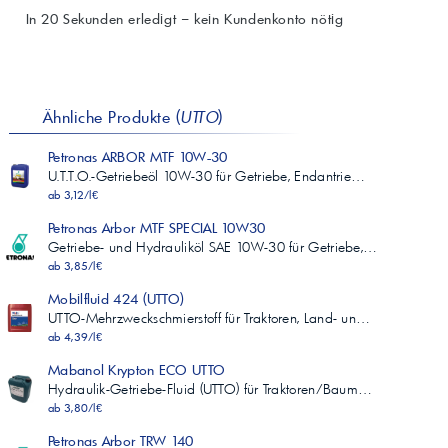
In 20 Sekunden erledigt – kein Kundenkonto nötig
Ähnliche Produkte (
UTTO
)
Petronas ARBOR MTF 10W-30
U.T.T.O.-Getriebeöl 10W-30 für Getriebe, Endantrie…
ab 3,12/l€
Petronas Arbor MTF SPECIAL 10W30
Getriebe- und Hydrauliköl SAE 10W-30 für Getriebe,…
ab 3,85/l€
Mobilfluid 424 (UTTO)
UTTO-Mehrzweckschmierstoff für Traktoren, Land- un…
ab 4,39/l€
Mabanol Krypton ECO UTTO
Hydraulik-Getriebe-Fluid (UTTO) für Traktoren/Baum…
ab 3,80/l€
Petronas Arbor TRW 140