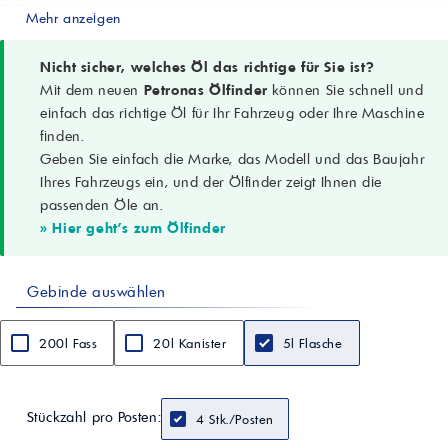
Erdbaumaschinen
Mehr anzeigen
SAE-Klasse
85W-140
Leistungsniveau
Nicht sicher, welches Öl das richtige für Sie ist?
API GL-5
Mit dem neuen
Petronas Ölfinder
können Sie schnell und
ZF TE-ML
einfach das richtige Öl für Ihr Fahrzeug oder Ihre Maschine
05A, 12E, 16D, 21A
finden.
Weitere Spezifikation
Geben Sie einfach die Marke, das Modell und das Baujahr
MIL-L-2105 D
Dichte (15°C)
Ihres Fahrzeugs ein, und der Ölfinder zeigt Ihnen die
0,905 g/cm³ (ASTM D4052)
passenden Öle an.
Viskosität @100°C
» Hier geht's zum Ölfinder
26,9 cSt (ASTM D445)
Viskositätsindex
100 (ASTM D2270)
Gebinde auswählen
Flammpunkt COC
220 °C (ASTM D92)
Stockpunkt
200l Fass
20l Kanister
5l Flasche
-12 °C (ASTM D97)
Farbe
L 4,0
Aussehen
Stückzahl pro Posten:
4 Stk./Posten
B. & C.
Datenstand