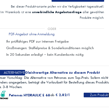
Bei dieser Produktvariante prüfen wir die Verfügbarkeit tagesaktuell.
unverbindliche Angebotsanfrage
Im Warenkorb ist eine
aller gewählten
Produkte möglich.
ODER
PDF-Angebot ohne Anmeldung
Ihr prüffähiges PDF zur internen Freigabe
Großmengen: Staffelpreise & Sonderkonditionen möglich
In 20 Sekunden erledigt – kein Kundenkonto nötig
ALTERNATIVE
Gleichwertige Alternative zu diesem Produkt
nser Vorschlag: Die Alternative von Petronas zum Top-Preis. Sofern nicht
nders angegeben, beträgt die Vorlaufzeit für Bestellung dieses Produkts
a. 3-8 Wochen.
ab
€ 2,82/l
Zum Produkt
Petronas HYDRAULIC E 68