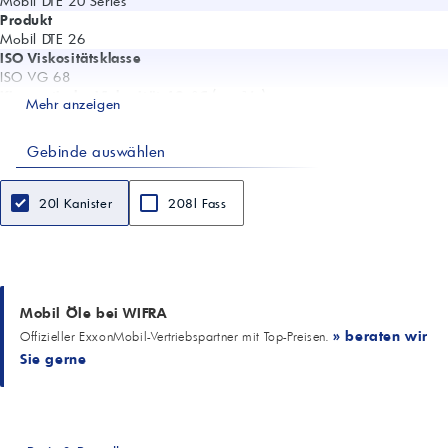
Mobil DTE 20 Series
Produkt
Mobil DTE 26
ISO Viskositätsklasse
ISO VG 68
Kinematische Viskosität 40 °C (mm²/s)
Mehr anzeigen
71,2
Kinematische Viskosität 100 °C (mm²/s)
Gebinde auswählen
8,5
Viskositätsindex
98
20l Kanister
208l Fass
Pourpoint (°C)
-21
Flammpunkt (°C)
236
FZG A/8.3/90 (Stufe)
12
Mobil Öle bei WIFRA
Kupferkorrosion ASTM D130
» beraten wir
Offizieller ExxonMobil-Vertriebspartner mit Top-Preisen.
1B (3 h/100 °C)
Sie gerne
Schaum ASTM D892 (Seq I/II/III)
Tendenz/Stabilität: 20/0 – 20/0 – 20/0 ml/ml
Normen/Freigaben
DIN 51524-2 (HLP); Denison HF-0; Vickers I-286-S; Vickers M-2950-S
Anwendungsgebiete