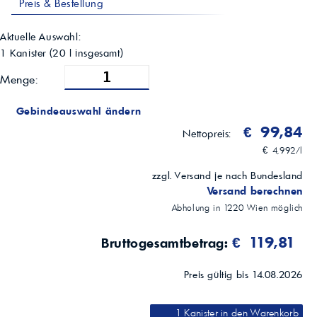
Preis & Bestellung
Hochdruck-Hydrauliksysteme; Hochleistungspumpen; Servoventile und
NC-Werkzeugmaschinen; Systeme mit Getrieben und Lagern; Anlagen
mit kleinen Wassermengen
Aktuelle Auswahl:
1 Kanister
(
20
l insgesamt)
Menge:
Gebindeauswahl ändern
€ 99,84
Nettopreis:
€ 4,992/l
zzgl. Versand je nach Bundesland
Versand berechnen
Abholung in
1220
Wien
möglich
€ 119,81
Bruttogesamtbetrag:
Preis gültig bis 14.08.2026
1 Kanister
in den Warenkorb