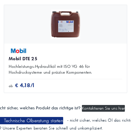
Mobil DTE 25
Hochleistungs-Hydrauliköl mit ISO VG 46 für
Hochdrucksysteme und präzise Komponenten.
€ 4,18/l
ab
cht sicher, welches Produkt das richtige ist?
Kontaktieren Sie uns hier
Technische Ölberatung starten
- nicht sicher, welches Öl das richt
t? Unsere Experten beraten Sie schnell und unkompliziert.