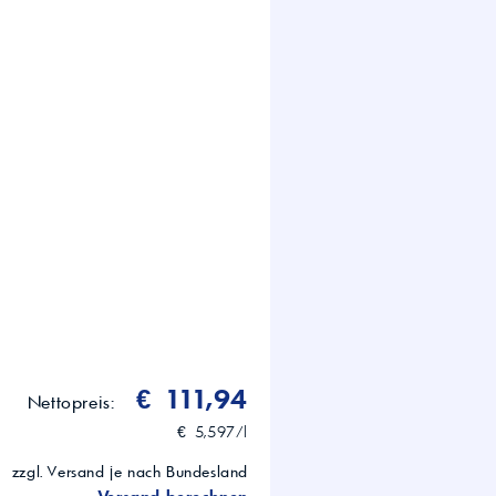
s; −40 °C: 20000 mPa·s (ASTM
Denison HF-0/HF-1/HF-2; Eaton E-
 ASTM D6158 (HVHP)
e mit Servo-/Proportionalventilen;
rt und hohe Betriebstemperaturen
€ 111,94
Nettopreis:
€ 5,597/l
zzgl. Versand je nach Bundesland