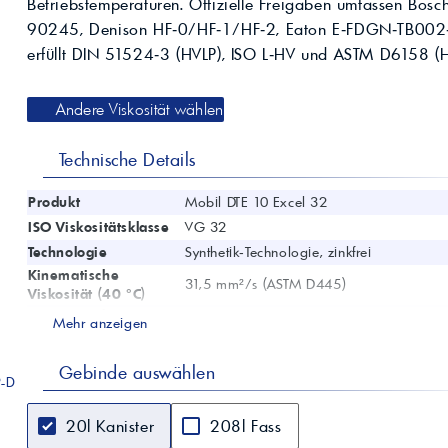
Betriebstemperaturen. Offizielle Freigaben umfassen Bosch 
Kompressoröle
nwendungen.
Land
ägliche
iepigmente für
90245, Denison HF‑0/HF‑1/HF‑2, Eaton E‑FDGN‑TB002‑E 
t anfragen
Kontaktieren Sie uns!
 & Beschichtungen
erfüllt DIN 51524‑3 (HVLP), ISO L‑HV und ASTM D6158 (
Prozessöle
Wasch- &
lindustrie
en für Bauchemie &
Andere Viskosität wählen
Produkt anfragen
Kontaktieren Sie uns!
Technische Details
Produkt anfragen
Kontaktieren Sie un
Produkt
Mobil DTE 10 Excel 32
ISO Viskositätsklasse
VG 32
Technologie
Synthetik‑Technologie, zinkfrei
Kinematische
31,5 mm²/s (ASTM D445)
Viskosität (40 °C)
Kinematische
Mehr anzeigen
6,5 mm²/s (ASTM D445)
Viskosität (100 °C)
Viskositätsindex
164 (ASTM D2270)
Gebinde auswählen
Pourpoint
-48 °C (ASTM D97)
P-D
Flammpunkt (COC)
225 °C (ASTM D92)
20l Kanister
208l Fass
Dichte bei 15 °C
0,845 kg/l (ASTM D4052)