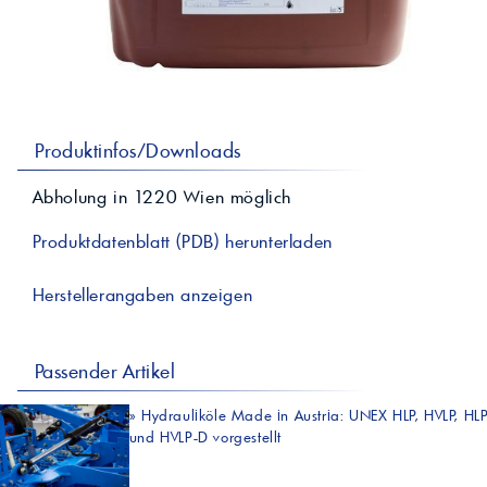
professionelle A
Lebensmittelvertr
Industr
Schmierstoffe
Produk
Farben
Spindelöle
Farbmittel für 
Reinigungsmitte
Pigmentlösung
In-Plant-Tinting
Produktinfos/Downloads
Abholung in
1220
Wien
möglich
Produktdatenblatt (PDB) herunterladen
Herstellerangaben anzeigen
Passender Artikel
»
Hydrauliköle Made in Austria: UNEX HLP, HVLP, HL
und HVLP-D vorgestellt