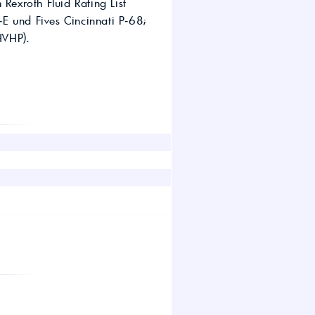
Rexroth Fluid Rating List
wirtschaft.
und Fives Cincinnati P‑68;
UTTO Öle – Universal
Tractor Transmission Oil
HVHP).
Kostenloser Maschinen-
Ölcheck
s!