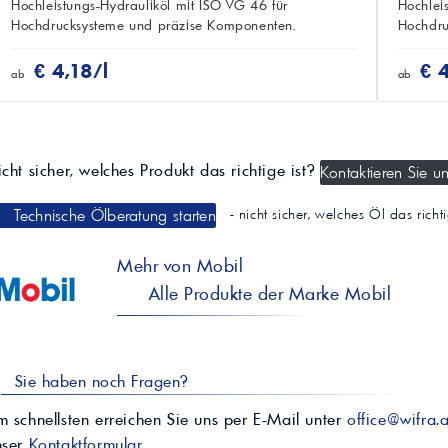
Hochleistungs-Hydrauliköl mit ISO VG 46 für
Hochlei
Hochdrucksysteme und präzise Komponenten.
Hochdru
€ 4,18/l
€ 
ab
ab
cht sicher, welches Produkt das richtige ist?
Kontaktieren Sie un
Technische Ölberatung starten
- nicht sicher, welches Öl das rich
Mehr von Mobil
Alle Produkte der Marke Mobil
Sie haben noch Fragen?
 schnellsten erreichen Sie uns per E-Mail unter
office@wifra.a
nser
Kontaktformular
.