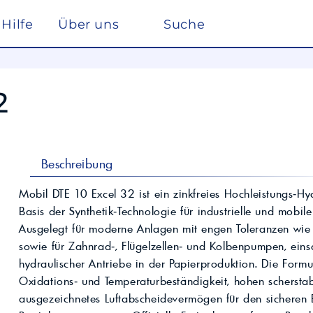
Hilfe
Über uns
Suche
Winterdienst
rreich nach ISO 22241
Ho
Lösemittel
Pe
2
kstätte
sc
elf
Glysantin
Reinigung & Desinfek
 die Pflege, Reinigung und Optimierung
Individuelle Lösungen
ten einen
Maßgeschneiderte Produkte und
Säuren & Laugen
Scheibenreiniger /
trag zur
Services für spezielle Anforderungen.
Frostschutz
ieversorgung in
Lohnmischung &
Schwimmbadchemie
Beschreibung
Mobil
Motul
Lohnproduktion ab 5.000
Alkylatbenzin
Liter
ur Entschwefelung
Wasseraufbereitung
Mobil DTE 10 Excel 32 ist ein zinkfreies Hochleistungs‑Hy
Kühlflüssigkeit für
Basis der Synthetik‑Technologie für industrielle und mobi
Rechenzentren –
BASF Spezialchemie
nd Industrieöle
Monohydrat
REFLEX
Immersion Cooling
Ausgelegt für moderne Anlagen mit engen Toleranzen wie 
Total
Industriechemie
Traktoröle
sowie für Zahnrad‑, Flügelzellen‑ und Kolbenpumpen, ein
Futtermittel
Motorrad
hydraulischer Antriebe in der Papierproduktion. Die Formu
Hydrauliköle
Kosmetik
Oxidations‑ und Temperaturbeständigkeit, hohen scherstab
Schmierfette
VW
trie
ausgezeichnetes Luftabscheidevermögen für den sicheren B
Lan
Spezialöle
nte und Farbmittel für
Hoch