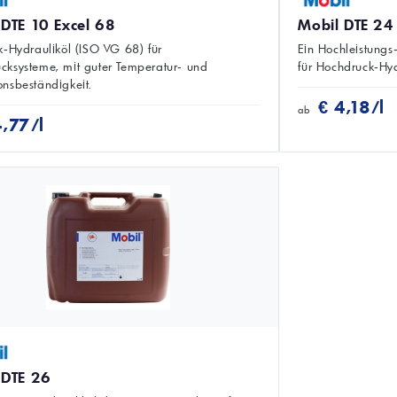
 DTE 10 Excel 68
Mobil DTE 24
ik‑Hydrauliköl (ISO VG 68) für
Ein Hochleistungs
cksysteme, mit guter Temperatur‑ und
für Hochdruck‑Hyd
onsbeständigkeit.
€ 4,18/l
ab
4,77/l
 DTE 26