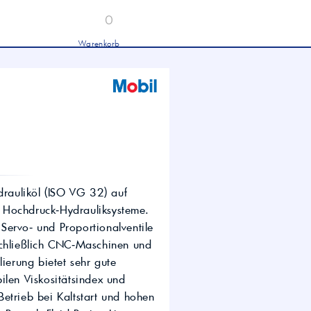
0
Warenkorb
Industrieöle
chwertige Industrieöle von Mobil und
tronas für Hydraulik, Getriebe und
hwere Nutzfahrzeuge.
tion
Hydrauliköl HLP 46 &
HVLP 46 – Für Industrie
und mobile Hydraulik
LKW- & NFZ-Motorenöl –
10W-40 & 5W-30 für
schwere Nutzfahrzeuge
drauliköl (ISO VG 32) auf
Industrie-Getriebeöl CLP –
le Hochdruck‑Hydrauliksysteme.
Fokus CLP 220 für schwere
Getriebe
Servo‑ und Proportionalventile
Agrochemie
schließlich CNC‑Maschinen und
lierung bietet sehr gute
ilen Viskositätsindex und
etrieb bei Kaltstart und hohen
dwirtschaft
wertige Öle für die moderne