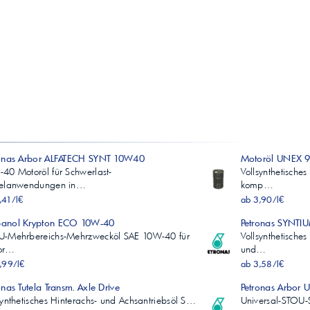
ronas Arbor ALFATECH SYNT 10W40
Motoröl UNEX 
40 Motoröl für Schwerlast-
Vollsynthetisch
selanwendungen in…
komp…
,41/l€
ab 3,90/l€
anol Krypton ECO 10W-40
Petronas SYNTI
U-Mehrbereichs-Mehrzwecköl SAE 10W-40 für
Vollsynthetische
or…
und…
,99/l€
ab 3,58/l€
onas Tutela Transm. Axle Drive
Petronas Arbor
synthetisches Hinterachs- und Achsantriebsöl S…
Universal-STOU-