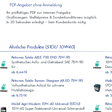
PDF-Angebot ohne Anmeldung
Ihr prüffähiges PDF zur internen Freigabe
Großmengen: Staffelpreise & Sonderkonditionen möglich
In 20 Sekunden erledigt – kein Kundenkonto nötig
Ähnliche Produkte (
STOU 10W40
)
Petronas Tutela AXLE 700 EHD 75W-90
Pet
Synthetisches Achs- und Getriebeöl SAE 75W-90
10W-
für…
Die
ab 8,44/l€
ab 3
Petronas Tutela Transm. Stargear AX-ED 75W-90
Mab
Vollsynthetisches Achsöl für schwere
STO
Nutzfahrzeuga…
Mot
ab 8,73/l€
ab 3
Mobil Agri Modern 10W-40 Universal (STOU)
Petr
10W‑40 Super‑Traktorenöl‑Universal‑Schmierstoff
Voll