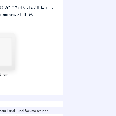
wirtschaft.
VG 32/46 klassifiziert. Es
UTTO Öle – Universal
Tractor Transmission Oil
formance, ZF TE-ML
Kostenloser Maschinen-
Ölcheck
s!
ttern.
msen; Land- und Baumaschinen