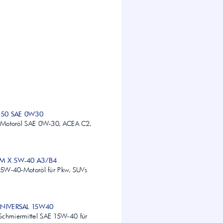
950 SAE 0W30
es Motoröl SAE 0W-30, ACEA C2,
UM X 5W-40 A3/B4
s 5W-40-Motoröl für Pkw, SUVs
 UNIVERSAL 15W40
Schmiermittel SAE 15W-40 für