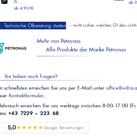
(S…
ab 2
ab 4,95/l€
Technische Ölberatung starten
- nicht sicher, welches Öl das rich
Mehr von Petronas
Alle Produkte der Marke Petronas
Sie haben noch Fragen?
 schnellsten erreichen Sie uns per E-Mail unter
office@wifra.a
nser
Kontaktformular
.
lefonisch erreichen Sie uns werktags zwischen 8:00-17:00 (Fr.
nter
+43 7229 - 223 68
★★★★★
5,0
Google Bewertungen