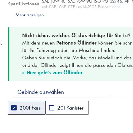
SAE 10W-40; SAE 75W-90; ISO VG 32/46; API G
Spezifikationen
ML 06B, 06F, 07B; MIL-L-2105 Performance
Produktcode
3638
Mehr anzeigen
Aussehen
B.&C.
Dichte (15°C)
0,863 g/cm³ (ASTM D4052)
Nicht sicher, welches Öl das richtige für Sie ist?
Viskosität @
14,1 cSt (ASTM D445)
100°C
Mit dem neuen
Petronas Ölfinder
können Sie schne
W-
Viskositätsindex
160 (ASTM D2270)
für Ihr Fahrzeug oder Ihre Maschine finden.
Viskosität bei
Geben Sie einfach die Marke, das Modell und das B
5700 cPs (ASTM D5293)
-25°C
und der Ölfinder zeigt Ihnen die passenden Öle an
Flammpunkt
210 °C (ASTM D92)
» Hier geht's zum Ölfinder
(COC)
Stockpunkt
<-30 °C (ASTM D97)
Datenblatt
Forschung & Entwicklung 12/2012
Gebinde auswählen
Hinweis
Alle technischen Daten sind Richtwerte
200l Fass
20l Kanister