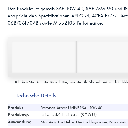
Kompressoröle
nwendungen.
Land
ägliche
iepigmente für
Das Produkt ist gemäß SAE 10W-40, SAE 75W-90 und ISO 
t anfragen
Kontaktieren Sie uns!
 & Beschichtungen
entspricht den Spezifikationen API GL-4, ACEA E//E4 Per
Prozessöle
Wasch- &
06B/06F/07B sowie MIL-L-2105 Performance.
lindustrie
en für Bauchemie &
Produkt anfragen
Kontaktieren Sie uns!
Produkt anfragen
Kontaktieren Sie un
Klicken Sie auf die Broschüre, um sie als Slideshow zu durchblä
Technische Details
Produkt
Petronas Arbor UNIVERSAL 10W40
Produkttyp
Universal-Schmierstoff (S.T.O.U.)
Anwendung
Motoren, Getriebe, Hydrauliksysteme, Nassbre