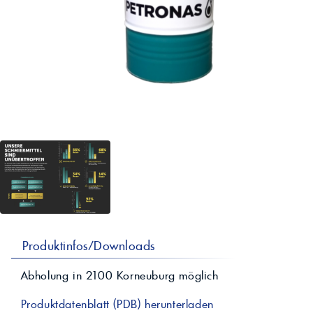
professionelle A
Lebensmittelvertr
Industr
Schmierstoffe
Produk
Farben
Spindelöle
Farbmittel für 
Reinigungsmitte
Pigmentlösung
In-Plant-Tinting
Produktinfos/Downloads
Abholung in
2100
Korneuburg
möglich
Produktdatenblatt (PDB) herunterladen