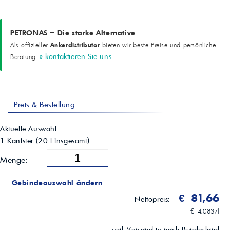
Schaum (24 °C)
0/0 cc/s (ASTM D892)
Pourpoint
-33 °C (ASTM D97)
PETRONAS – Die starke Alternative
Aussehen
Ankerdistributor
Als offizieller
bieten wir beste Preise und persönliche
Hell und klar
» kontaktieren Sie uns
Beratung.
Kompatibilität
Vollständig abwärtskompatibel mit früheren E7-16-Klassifizierungen
Preis & Bestellung
Aktuelle Auswahl:
1 Kanister
(
20
l insgesamt)
Menge:
Gebindeauswahl ändern
€ 81,66
Nettopreis:
€ 4,083/l
zzgl. Versand je nach Bundesland