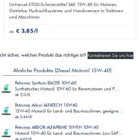
Universal-STOU-Schmiermittel SAE 15W-40 für Motoren,
Getriebe, Hydrauliksysteme und Nassbremsen in Traktoren
und Maschinen.
€ 3,85/l
ab
cht sicher, welches Produkt das richtige ist?
Kontaktieren Sie uns hier
Ähnliche Produkte (
Diesel Motoröl 15W-40
)
Petronas Syntium RACER 10W-60
Synthetisches Motoröl 10W-60 für Rennmotoren und P…
ab 7,13/l€
Petronas Arbor ALFATECH 15W40
15W-40 Motoröl für Land- und Baumaschinen, geeigne…
ab 3,44/l€
Petronas ARBOR ALFAPRIME SYNTH 10W-40
Motoröl 10W-40 für Land- und Baumaschinen, Low-SAP…
ab 4,02/l€