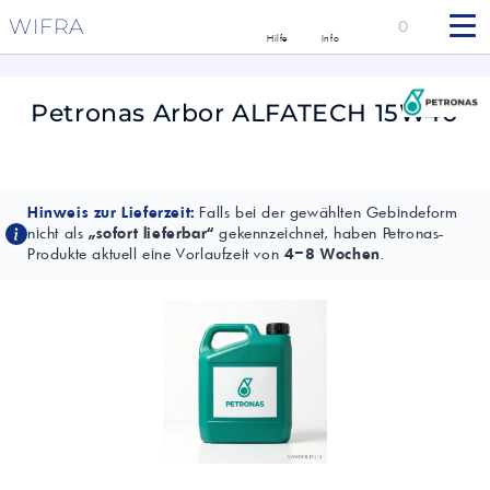
WIFRA
0
Hilfe
Info
Petronas Arbor ALFATECH 15W40
Hinweis zur Lieferzeit:
Falls bei der gewählten Gebindeform
nicht als
„sofort lieferbar“
gekennzeichnet, haben Petronas-
Produkte aktuell eine Vorlaufzeit von
4–8 Wochen
.