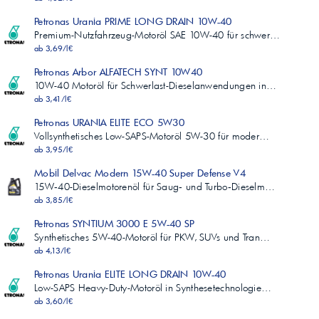
Petronas Urania PRIME LONG DRAIN 10W-40
Premium-Nutzfahrzeug-Motoröl SAE 10W-40 für schwer…
ab 3,69/l€
Petronas Arbor ALFATECH SYNT 10W40
10W-40 Motoröl für Schwerlast-Dieselanwendungen in…
ab 3,41/l€
Petronas URANIA ELITE ECO 5W30
Vollsynthetisches Low-SAPS-Motoröl 5W-30 für moder…
ab 3,95/l€
Mobil Delvac Modern 15W-40 Super Defense V4
15W‑40-Dieselmotorenöl für Saug‑ und Turbo‑Dieselm…
ab 3,85/l€
Petronas SYNTIUM 3000 E 5W-40 SP
Synthetisches 5W-40-Motoröl für PKW, SUVs und Tran…
ab 4,13/l€
Petronas Urania ELITE LONG DRAIN 10W-40
Low-SAPS Heavy-Duty-Motoröl in Synthesetechnologie…
ab 3,60/l€