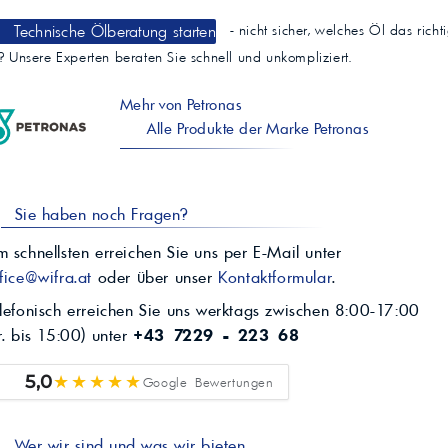
Technische Ölberatung starten
- nicht sicher, welches Öl das richt
t? Unsere Experten beraten Sie schnell und unkompliziert.
Mehr von Petronas
Alle Produkte der Marke Petronas
Sie haben noch Fragen?
 schnellsten erreichen Sie uns per E-Mail unter
fice@wifra.at
oder über unser
Kontaktformular
.
lefonisch erreichen Sie uns werktags zwischen 8:00-17:00
r. bis 15:00) unter
+43 7229 - 223 68
★★★★★
5,0
Google Bewertungen
Wer wir sind und was wir bieten