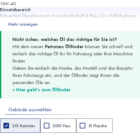
15W-40
Einsatzbereich
Schwerlast-Dieselmotoren in Landwirtschaft & Bau; On-/Off-Highway;
Turbo & Saugmotoren; mit SCR/AGR; schwefelarmer Diesel & Biodiesel
Mehr anzeigen
Spezifikationen
API CI-4, CH-4; ACEA E7; CAT ECF-2, ECF-1a; Global DHD-1; JASO
DH-1
Nicht sicher, welches Öl das richtige für Sie ist?
Zulassungen
Mit dem neuen
Petronas Ölfinder
können Sie schnell und
Cummins CES 20078; Deutz DQC III; MACK EO-N; MTU-Ölkategorie
einfach das richtige Öl für Ihr Fahrzeug oder Ihre Maschine
2; Renault VI RLD-2; Volvo VDS-3
finden.
OEM-Leistungsklassen
Geben Sie einfach die Marke, das Modell und das Baujahr
Cummins CES 20077/76/72/71; MAN M3275; MB 228.3; MAT
3507/3520/3622; MS 1120; NH 330H; SDFG OM-1991
Ihres Fahrzeugs ein, und der Ölfinder zeigt Ihnen die
Dichte (15 °C)
passenden Öle an.
0,880 g/cm3 (ASTM D4052)
» Hier geht's zum Ölfinder
Kinem. Viskosität (100 °C)
14,5 mm2/s (ASTM D445)
Viskositätsindex
Gebinde auswählen
135 (ASTM D2270)
Flammpunkt COC
>210 °C (ASTM D92)
20l Kanister
200l Fass
5l Flasche
Gesamtbasenzahl (TBN)
11,5 mgKOH/g (ASTM D2896)