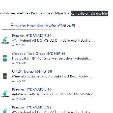
cht sicher, welches Produkt das richtige ist?
Kontaktieren Sie uns hier
Ähnliche Produkte (
Hydrauliköl HLP
)
Petronas HYDRAULIC E 32
AW-Hydrauliköl ISO VG 32 für mobile und industriel…
ab 2,61/l€
Mabanol Terra Globe HYD HLP 46
Hydrauliköl HLP 46 für schwer belastete hydrostati…
ab 2,45/l€
UNEX Hydrauliköl HLP 68
Mineralölbasische Druckflüssigkeit auf Basis hochw…
ab 1,77/l€
Petronas HYDRAULIC E 46
Anti‑Verschleiß‑Hydrauliköl ISO VG 46 (DIN 51524‑2…
ab 2,70/l€
Petronas HYDRAULIC E 22
AW-Hydrauliköl ISO VG 22 für mobile und industriel…