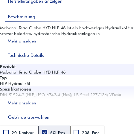
Herstellerangaben anzeigen
Beschreibung
Mabanol Terra Globe HYD HLP 46 ist ein hochwertiges Hydrauliköl für
schwer belastete, hydrostatische Hydraulikanlagen in...
Mehr anzeigen
Technische Details
Produkt
Mabanol Terra Globe HYD HLP 46
Typ
HLP-Hydrauliköl
Spezifikationen
DIN 51524-2 (HLP); ISO 6743-4 (HM); US Steel 127/136; VDMA
24318 (HLP)
Mehr anzeigen
Einsatzempfehlungen
Bosch Rexroth RD90220; Cincinnati P68/69/70; Eaton Brochure 03-
Gebinde auswählen
401-2010 (ersetzt Vickers I-286-S & M-2950-S); GM LS-2; JCMAS HK;
MAG IAS P-68/69/70; Parker Denison HF-0; PALFINGER; Thyssenkrupp
(nur HLP 32, 46, 68)
20l Kanister
60l Fass
208l Fass