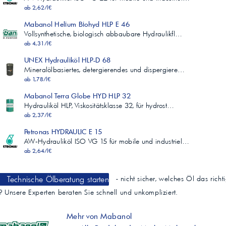
ab 2,62/l€
Mabanol Helium Biohyd HLP E 46
Vollsynthetische, biologisch abbaubare Hydraulikfl…
ab 4,31/l€
UNEX Hydrauliköl HLP-D 68
Mineralölbasiertes, detergierendes und dispergiere…
ab 1,78/l€
Mabanol Terra Globe HYD HLP 32
Hydrauliköl HLP, Viskositätsklasse 32, für hydrost…
ab 2,37/l€
Petronas HYDRAULIC E 15
AW‑Hydrauliköl ISO VG 15 für mobile und industriel…
ab 2,64/l€
Technische Ölberatung starten
- nicht sicher, welches Öl das richt
t? Unsere Experten beraten Sie schnell und unkompliziert.
Mehr von Mabanol