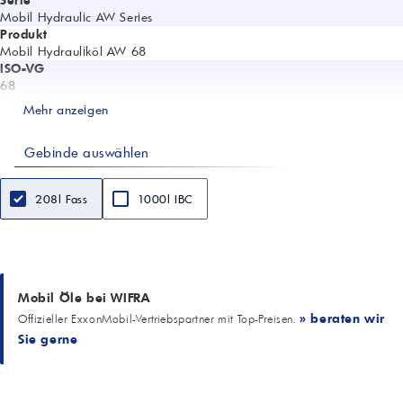
Mobil Hydraulic AW Series
Produkt
Mobil Hydrauliköl AW 68
ISO-VG
68
Norm/Claim
Mehr anzeigen
DIN 51524-2:2017-06 (HLP)
Kinematische Viskosität @40 °C (mm²/s)
Gebinde auswählen
63
Viskositätsindex
95
208l Fass
1000l IBC
Pour Point (°C)
-18
Flammpunkt COC (°C)
234
Dichte @15 °C (kg/l)
0.88
Mobil Öle bei WIFRA
Kupferkorrosion, 3 h/100 °C
» beraten wir
Offizieller ExxonMobil-Vertriebspartner mit Top-Preisen.
1A (ASTM D130)
Sie gerne
Emulsion, Zeit bis 3 ml @54 °C (min)
20 (ASTM D1401)
Eigenschaften
Verschleißschutz, Korrosionsschutz, gute Filtrierbarkeit