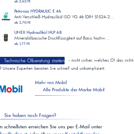
ab 2,62/l€
Petronas HYDRAULIC E 46
Anti‑Verschleiß‑Hydrauliköl ISO VG 46 (DIN 51524‑2…
ab 2,70/l€
UNEX Hydrauliköl HLP 68
Mineralölbasische Druckflüssigkeit auf Basis hochw…
ab 1,77/l€
Technische Ölberatung starten
- nicht sicher, welches Öl das richt
t? Unsere Experten beraten Sie schnell und unkompliziert.
Mehr von Mobil
Alle Produkte der Marke Mobil
Sie haben noch Fragen?
 schnellsten erreichen Sie uns per E-Mail unter
fice@wifra.at
oder über unser
Kontaktformular
.