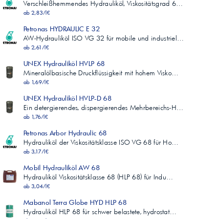
Verschleißhemmendes Hydrauliköl, Viskositätsgrad 6…
ab 2,83/l€
Petronas HYDRAULIC E 32
AW-Hydrauliköl ISO VG 32 für mobile und industriel…
ab 2,61/l€
UNEX Hydrauliköl HVLP 68
Mineralölbasische Druckflüssigkeit mit hohem Visko…
ab 1,69/l€
UNEX Hydrauliköl HVLP-D 68
Ein detergierendes, dispergierendes Mehrbereichs-H…
ab 1,76/l€
Petronas Arbor Hydraulic 68
Hydrauliköl der Viskositätsklasse ISO VG 68 für Ho…
ab 3,17/l€
Mobil Hydrauliköl AW 68
Hydrauliköl Viskositätsklasse 68 (HLP 68) für Indu…
ab 3,04/l€
Mabanol Terra Globe HYD HLP 68
Hydrauliköl HLP 68 für schwer belastete, hydrostat…