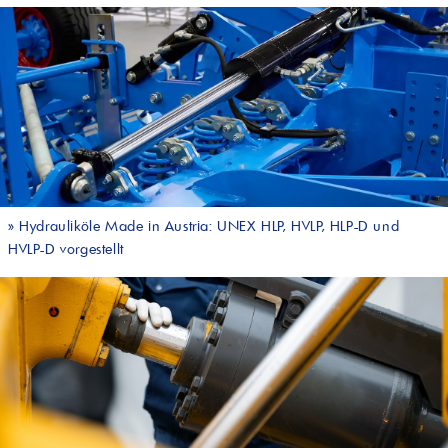
»
Hydrauliköle Made in Austria: UNEX HLP, HVLP, HLP-D und
HVLP-D vorgestellt