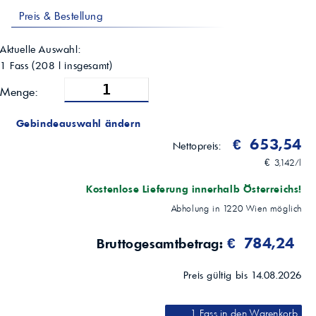
Anwendungsgebiete
Preis & Bestellung
Zahnrad-, Flügelzellen-, Radial- und Axialkolbenpumpen; Systeme mit
Getrieben/Lagern; wo Verunreinigung/Leckage oder geringe
Wassermengen unvermeidbar sind
Aktuelle Auswahl:
1 Fass
(
208
l insgesamt)
Menge:
Gebindeauswahl ändern
€ 653,54
Nettopreis:
€ 3,142/l
Kostenlose Lieferung innerhalb Österreichs!
Abholung in
1220
Wien
möglich
€ 784,24
Bruttogesamtbetrag:
Preis gültig bis 14.08.2026
1 Fass
in den Warenkorb