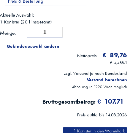
Preis & Bestellung
DIN 51524-3; ISO L-HV (ISO 11158:2023)
Freigaben/Empfehlungen
Denison HF-0/HF-1/HF-2; Eaton I-286-S; Eaton M-2950-S
Aktuelle Auswahl:
(viskositätsabhängig)
1 Kanister
(
20
l insgesamt)
Anwendungsgebiete
Industriehydraulik; mobile Hydrauliken in Fahrzeugen; Hydraulik in der
Menge:
Schifffahrt; Systeme mit Zahnrädern/Lagern (milde AW-Anforderungen);
Anwendungen mit Wasserpräsenz
Gebindeauswahl ändern
€ 89,76
Nettopreis:
€ 4,488/l
zzgl. Versand je nach Bundesland
Versand berechnen
Abholung in
1220
Wien
möglich
€ 107,71
Bruttogesamtbetrag:
Preis gültig bis 14.08.2026
1 Kanister
in den Warenkorb