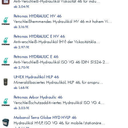
Anti‑Verschleiß‑Hydrauliköl Viskosität 46 für indu…
ab 3,04/l€
Petronas HYDRAULIC HV 46
Verschleißhemmendes Hydrauliköl HV 46 mit hohem Vi…
ab 3,16/l€
Petronas HYDRAULIC E HV 46
Antiverschleiß‑Hydrauliköl (HV) der Viskositätskla…
ab 2,97/l€
Petronas HYDRAULIC E 46
Anti‑Verschleiß‑Hydrauliköl ISO VG 46 (DIN 51524‑2…
ab 2,70/l€
UNEX Hydrauliköl HLP 46
Mineralölbasiertes Hydrauliköl, HLP 46, für anspru…
ab 1,68/l€
Petronas Arbor Hydraulic 46
Verschleißschutzadditiviertes Hydrauliköl ISO VG 4…
ab 3,03/l€
Mabanol Terra Globe HYD HVLP 46
Hydrauliköl HVLP, ISO VG 46, für mobile/stationäre…