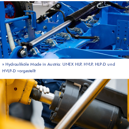
»
Hydrauliköle Made in Austria: UNEX HLP, HVLP, HLP-D und
HVLP-D vorgestellt