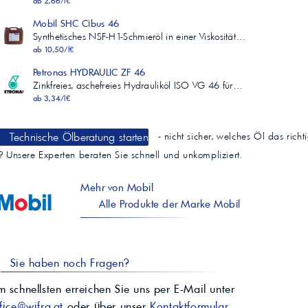
ab 2,66/l€
Mobil SHC Cibus 46
Synthetisches NSF-H1-Schmieröl in einer Viskosität…
ab 10,50/l€
Petronas HYDRAULIC ZF 46
Zinkfreies, aschefreies Hydrauliköl ISO VG 46 für…
ab 3,34/l€
Technische Ölberatung starten
- nicht sicher, welches Öl das richt
t? Unsere Experten beraten Sie schnell und unkompliziert.
Mehr von Mobil
Alle Produkte der Marke Mobil
Sie haben noch Fragen?
 schnellsten erreichen Sie uns per E-Mail unter
fice@wifra.at
oder über unser
Kontaktformular
.