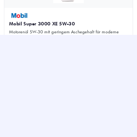
Mobil Super 3000 XE 5W-30
Motorenöl 5W-30 mit geringem Aschegehalt für moderne
Otto- und Dieselmotoren in Pkw und leichten Nutzfahrzeugen.
€ 5,37/l
ab
Mobil Super 3000 X1 Formula FE 5W30
Motorenöl 5W-30 für Pkw, leichte Nutzfahrzeuge und Vans;
Otto/Diesel; ACEA A5/B5, Ford WSS-M2C913-D.