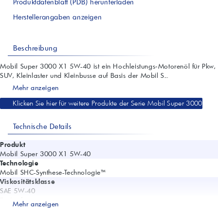
Produktdatenblatt (PDB) herunterladen
Herstellerangaben anzeigen
Beschreibung
Mobil Super 3000 X1 5W-40 ist ein Hochleistungs‑Motorenöl für Pkw,
SUV, Kleinlaster und Kleinbusse auf Basis der Mobil S...
Mehr anzeigen
Klicken Sie hier für weitere Produkte der Serie Mobil Super 3000
Technische Details
Produkt
Mobil Super 3000 X1 5W-40
Technologie
Mobil SHC-Synthese-Technologie™
Viskositätsklasse
SAE 5W-40
Freigaben
Mehr anzeigen
Porsche A40; PSA B71 2296; Renault RN0700; Renault RN0710; VW