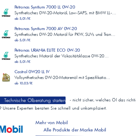
Petronas Syntium 7000 LL 0W-20
Synthetisches 0W-20-Motoröl, Low‑SAPS, mit BMW LL‑…
ab 5,01/l€
Petronas Syntium 7000 AV 0W-20
Synthetisches 0W‑20 Motoröl für PKW, SUVs und Tran…
ab 5,01/l€
Petronas URANIA ELITE ECO 0W-20
Synthetisches Motoröl der Viskositätsklasse 0W-20…
ab 5,01/l€
Castrol 0W20 LL IV
Vollsynthetisches 0W-20-Motorenöl mit Spezifikatio…
ab 10,03/l€
Technische Ölberatung starten
- nicht sicher, welches Öl das richt
t? Unsere Experten beraten Sie schnell und unkompliziert.
Mehr von Mobil
Alle Produkte der Marke Mobil