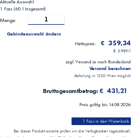
Hinweis
Aktuelle Auswahl:
Nicht für ältere Motoren empfohlen, die für höhere Ölviskositäten
1 Fass
(
60
l insgesamt)
ausgelegt sind
Menge:
Gebindeauswahl ändern
€ 359,34
Nettopreis:
€ 5,989/l
zzgl. Versand je nach Bundesland
Versand berechnen
Abholung in
1220
Wien
möglich
€ 431,21
Bruttogesamtbetrag:
Preis gültig bis 14.08.2026
1 Fass
in den Warenkorb
Bei dieser Produktvariante prüfen wir die Verfügbarkeit tagesaktuell.