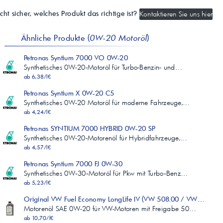
cht sicher, welches Produkt das richtige ist?
Kontaktieren Sie uns hier
Ähnliche Produkte (
0W-20 Motoröl
)
Petronas Syntium 7000 VO 0W-20
Synthetisches 0W-20-Motoröl für Turbo-Benzin- und…
ab 6,38/l€
Petronas Syntium X 0W-20 C5
Synthetisches 0W-20 Motoröl für moderne Fahrzeuge,…
ab 4,24/l€
Petronas SYNTIUM 7000 HYBRID 0W-20 SP
Synthetisches 0W-20-Motorenöl für Hybridfahrzeuge,…
ab 4,57/l€
Petronas Syntium 7000 FJ 0W-30
Synthetisches 0W‑30‑Motoröl für Pkw mit Turbo‑Benz…
ab 5,23/l€
Original VW Fuel Economy LongLife IV (VW 508.00 / VW 509.0
Motorenöl SAE 0W-20 für VW-Motoren mit Freigabe 50…
ab 10,70/l€