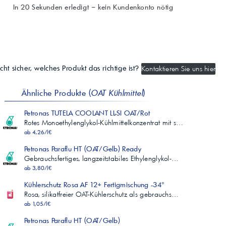
In 20 Sekunden erledigt – kein Kundenkonto nötig
cht sicher, welches Produkt das richtige ist?
Kontaktieren Sie uns hier
Ähnliche Produkte (
OAT Kühlmittel
)
Petronas TUTELA COOLANT LL-SI OAT/Rot
Rotes Monoethylenglykol-Kühlmittelkonzentrat mit s…
ab 4,26/l€
Petronas Paraflu HT (OAT/Gelb) Ready
Gebrauchsfertiges, langzeitstabiles Ethylenglykol-…
ab 3,80/l€
Kühlerschutz Rosa AF 12+ Fertigmischung -34°
Rosa, silikatfreier OAT-Kühlerschutz als gebrauchs…
ab 1,05/l€
Petronas Paraflu HT (OAT/Gelb)