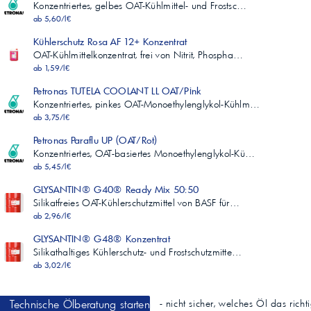
Konzentriertes, gelbes OAT-Kühlmittel- und Frostsc…
ab 5,60/l€
Kühlerschutz Rosa AF 12+ Konzentrat
OAT-Kühlmittelkonzentrat, frei von Nitrit, Phospha…
ab 1,59/l€
Petronas TUTELA COOLANT LL OAT/Pink
Konzentriertes, pinkes OAT-Monoethylenglykol-Kühlm…
ab 3,75/l€
Petronas Paraflu UP (OAT/Rot)
Konzentriertes, OAT-basiertes Monoethylenglykol-Kü…
ab 5,45/l€
GLYSANTIN® G40® Ready Mix 50:50
Silikatfreies OAT-Kühlerschutzmittel von BASF für…
ab 2,96/l€
GLYSANTIN® G48® Konzentrat
Silikathaltiges Kühlerschutz- und Frostschutzmitte…
ab 3,02/l€
Technische Ölberatung starten
- nicht sicher, welches Öl das richt