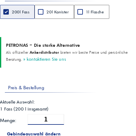
ca. 108 °C
Gefrierpunkt (bei 50 % Verdünnung)
200l Fass
20l Kanister
1l Flasche
ca. -38 °C
Schaumbildung bei 88 °C
ca. 40 cc
Glaskorrosionstest
ASTM D 1384 – bestanden
Hartwasserverträglichkeit
PETRONAS – Die starke Alternative
FIAT 50537 – bestanden
Ankerdistributor
Als offizieller
bieten wir beste Preise und persönliche
Verdünnungsempfehlung
» kontaktieren Sie uns
Beratung.
Typisch 50 % Konzentrat / 50 % Wasser (abhängig
Herstellervorgabe)
Typische Anwendungen
Schwere Nutzfahrzeuge, Busse, industrielle Dieselmotoren,
Kühlkreisläufe mit OAT-Spezifikation
Preis & Bestellung
Aktuelle Auswahl:
1 Fass
(
200
l insgesamt)
Menge:
Gebindeauswahl ändern