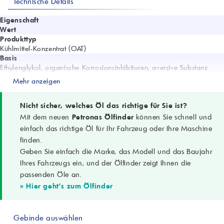
Technische Details
Eigenschaft
Wert
Produkttyp
Kühlmittel-Konzentrat (OAT)
Basis
Ethylenglykol, organische Korrosionsinhibitoren, aversive Substanz
Farbe
Mehr anzeigen
Gelb
Technologie
OAT (Organic Acid Technology)
Nicht sicher, welches Öl das richtige für Sie ist?
Spezifikationen
Mit dem neuen
Petronas Ölfinder
können Sie schnell und
ASTM D 6210 Type 1-FF, IVECO 18-1830-A002, CTR N° I103.N02
einfach das richtige Öl für Ihr Fahrzeug oder Ihre Maschine
Einsatzbereich
finden.
Kühlmittel, Frostschutz- und Korrosionsschutzkonzentrat für
Geben Sie einfach die Marke, das Modell und das Baujahr
Motorkühlsysteme
Typische Dichte bei 15 °C
Ihres Fahrzeugs ein, und der Ölfinder zeigt Ihnen die
1,120 - 1,135 g/cm³
passenden Öle an.
pH-Wert (bei 50 % Verdünnung)
» Hier geht's zum Ölfinder
ca. 8
Reservealkalität
6,7 ml HCl 0,1N
Gebinde auswählen
Siedepunkt (bei 50 % Verdünnung)