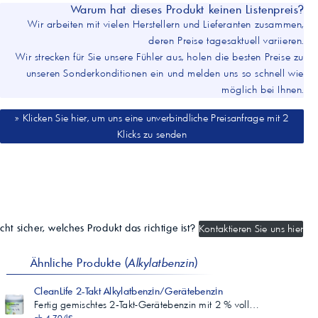
min. 55 – max. 65 kPa
Warum hat dieses Produkt keinen Listenpreis?
Siedeverlauf
Wir arbeiten mit vielen Herstellern und Lieferanten zusammen,
70 °C
deren Preise tagesaktuell variieren.
25,1 Vol-%
Wir strecken für Sie unsere Fühler aus, holen die besten Preise zu
min. 15 – max. 42 Vol-%
unseren Sonderkonditionen ein und melden uns so schnell wie
100 °C
49,8 Vol-%
möglich bei Ihnen.
min. 46 – max. 72 Vol-%
150 °C
» Klicken Sie hier, um uns eine unverbindliche Preisanfrage mit 2
96,8 Vol-%
Klicks zu senden
min. 75 Vol-%
Siedeende
179,6 °C
max. 200 °C
Destillationsrückstand
1 Vol-%
max. 1,5 Vol-%
cht sicher, welches Produkt das richtige ist?
Kontaktieren Sie uns hier
n-Hexangehalt
0,02 Vol-%
Ähnliche Produkte (
Alkylatbenzin
)
max. 0,5 Vol-%
Cycloalkangehalt
0,02 Vol-%
CleanLife 2-Takt Alkylatbenzin/Gerätebenzin
max. 2,0 Vol-%
Fertig gemischtes 2‑Takt-Gerätebenzin mit 2 % voll…