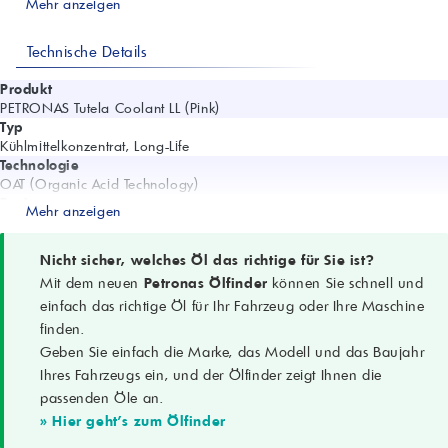
Mehr anzeigen
Technische Details
Produkt
PETRONAS Tutela Coolant LL (Pink)
Typ
Kühlmittelkonzentrat, Long-Life
Technologie
OAT (Organic Acid Technology)
Basis
Mehr anzeigen
Monoethylenglykol (MEG)
Frei von
Nitrit, Borat, Phosphat, Silikat, Aminen
Nicht sicher, welches Öl das richtige für Sie ist?
Farbe
Mit dem neuen
Petronas Ölfinder
können Sie schnell und
Rosa
einfach das richtige Öl für Ihr Fahrzeug oder Ihre Maschine
Dichte (15 °C)
finden.
1,123 g/cm³ (ASTM D1122)
Geben Sie einfach die Marke, das Modell und das Baujahr
pH (50 % in DI-Wasser)
8,5 (ASTM D1287)
Ihres Fahrzeugs ein, und der Ölfinder zeigt Ihnen die
Reservealkalinität
passenden Öle an.
14,5 ml (ASTM D1121)
» Hier geht's zum Ölfinder
Siedepunkt (Konzentrat)