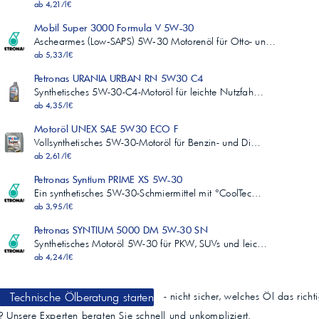
ab 4,21/l€
Mobil Super 3000 Formula V 5W-30
Aschearmes (Low‑SAPS) 5W‑30 Motorenöl für Otto- un…
ab 5,33/l€
Petronas URANIA URBAN RN 5W30 C4
Synthetisches 5W-30-C4-Motoröl für leichte Nutzfah…
ab 4,35/l€
Motoröl UNEX SAE 5W30 ECO F
Vollsynthetisches 5W-30-Motoröl für Benzin- und Di…
ab 2,61/l€
Petronas Syntium PRIME XS 5W-30
Ein synthetisches 5W-30-Schmiermittel mit °CoolTec…
ab 3,95/l€
Petronas SYNTIUM 5000 DM 5W-30 SN
Synthetisches Motoröl 5W-30 für PKW, SUVs und leic…
ab 4,24/l€
Technische Ölberatung starten
- nicht sicher, welches Öl das richt
t? Unsere Experten beraten Sie schnell und unkompliziert.