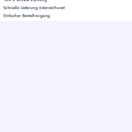
Schnelle Lieferung österreichweit
Einfacher Bestellvorgang
Persönlicher Kundenservice
Sie haben noch Fragen?
Hier können Sie uns kontaktieren.
WIFRA Handels GmbH
office@wifra.at
© 2026 WIFRA Handels GmbH
+43 7229 - 223 68
LinkedIn
Unterhaidstraße 42
AGB
4020 Traun
Kontakt
Impressum
Datenschutzerklärung
Versandbedingungen