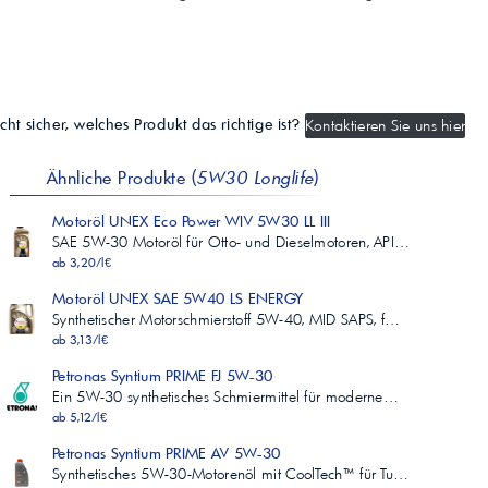
cht sicher, welches Produkt das richtige ist?
Kontaktieren Sie uns hier
Ähnliche Produkte (
5W30 Longlife
)
Motoröl UNEX Eco Power WIV 5W30 LL III
SAE 5W-30 Motoröl für Otto- und Dieselmotoren, API…
ab 3,20/l€
Motoröl UNEX SAE 5W40 LS ENERGY
Synthetischer Motorschmierstoff 5W-40, MID SAPS, f…
ab 3,13/l€
Petronas Syntium PRIME FJ 5W-30
Ein 5W-30 synthetisches Schmiermittel für moderne…
ab 5,12/l€
Petronas Syntium PRIME AV 5W-30
Synthetisches 5W-30-Motorenöl mit CoolTech™ für Tu…