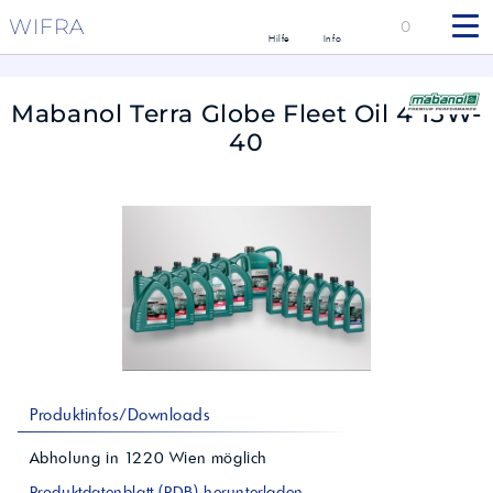
WIFRA
0
Hilfe
Info
Mabanol Terra Globe Fleet Oil 4 15W-
40
Produktinfos/Downloads
Abholung in
1220
Wien
möglich
Produktdatenblatt (PDB) herunterladen