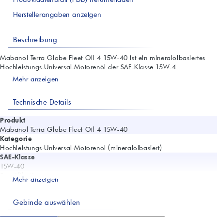
Herstellerangaben anzeigen
Beschreibung
Mabanol Terra Globe Fleet Oil 4 15W-40 ist ein mineralölbasiertes
Hochleistungs-Universal-Motorenöl der SAE-Klasse 15W-4...
Mehr anzeigen
Technische Details
Produkt
Mabanol Terra Globe Fleet Oil 4 15W-40
Kategorie
Hochleistungs-Universal-Motorenöl (mineralölbasiert)
SAE-Klasse
15W-40
Spezifikationen
Mehr anzeigen
ACEA E7; ACEA A3/B4; API SL/CI-4; JASO DH-1; GLOBAL DHD-1
Freigaben
Gebinde auswählen
Volvo VDS-3; Mack EO-N; Renault VI RLD-2; MTU MTL 5044 Typ 2
Einsatzempfehlungen