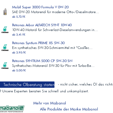
Mobil Super 3000 Formula V 0W-20
SAE 0W‑20 Motorenöl für moderne Otto‑/Dieselmotore…
ab 5,72/l€
Petronas Arbor ALFATECH SYNT 10W40
10W-40 Motoröl für Schwerlast-Dieselanwendungen in…
ab 3,41/l€
Petronas Syntium PRIME XS 5W-30
Ein synthetisches 5W-30-Schmiermittel mit °CoolTec…
ab 3,95/l€
Petronas SYNTIUM 5000 CP 5W-30 SN
Synthetisches Motorenöl 5W-30 für Pkw mit Turbo-Be…
ab 5,00/l€
Technische Ölberatung starten
- nicht sicher, welches Öl das richt
t? Unsere Experten beraten Sie schnell und unkompliziert.
Mehr von Mabanol
Alle Produkte der Marke Mabanol