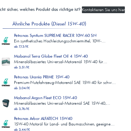
cht sicher, welches Produkt das richtige ist?
Kontaktieren Sie uns hier
Ähnliche Produkte (
Diesel 15W-40
)
Petronas Syntium SUPREME RACER 10W-60 SN
Ein synthetisches Hochleistungsschmiermittel, 10W-…
ab 7,13/l€
Mabanol Terra Globe Fleet Oil 4 15W-40
Mineralölbasiertes Universal-Motorenöl 15W-40 für…
ab 3,51/l€
Petronas Urania PRIME 15W-40
Premium-Nutzfahrzeug-Motorenöl SAE 15W-40 für schw…
ab 3,04/l€
Mabanol Argon Fleet ECO 15W-40
Mineralölbasiertes Universal-Motorenöl SAE 15W-40,…
ab 3,76/l€
Petronas Arbor ALFATECH 15W40
15W-40 Motoröl für Land- und Baumaschinen, geeigne…
ab 3,44/l€