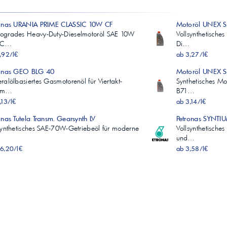
ronas URANIA PRIME CLASSIC 10W CF
Motoröl UNEX 
ogrades Heavy-Duty-Dieselmotoröl SAE 10W
Vollsynthetische
I C…
Di…
,92/l€
ab 3,27/l€
ronas GEO BLG 40
Motoröl UNEX 
ralölbasiertes Gasmotorenöl für Viertakt-
Synthetisches M
om…
B71…
,13/l€
ab 3,14/l€
onas Tutela Transm. Gearsynth LV
Petronas SYNTI
synthetisches SAE-70W-Getriebeöl für moderne
Vollsynthetische
und…
6,20/l€
ab 3,58/l€