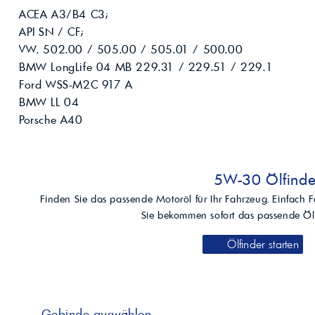
Kompressoröle
nwendungen.
Land
ACEA A3/B4 C3;
ägliche
iepigmente für
t anfragen
Kontaktieren Sie uns!
 & Beschichtungen
API SN / CF;
Prozessöle
Wasch- &
VW. 502.00 / 505.00 / 505.01 / 500.00
lindustrie
BMW LongLife 04 MB 229.31 / 229.51 / 229.1
en für Bauchemie &
Ford WSS-M2C 917 A
Produkt anfragen
Kontaktieren Sie uns!
BMW LL 04
Porsche A40
Produkt anfragen
Kontaktieren Sie un
5W-30 Ölfinde
Finden Sie das passende Motoröl für Ihr Fahrzeug. Einfach 
Sie bekommen sofort das passende Öl
Ölfinder starten
Gebinde auswählen