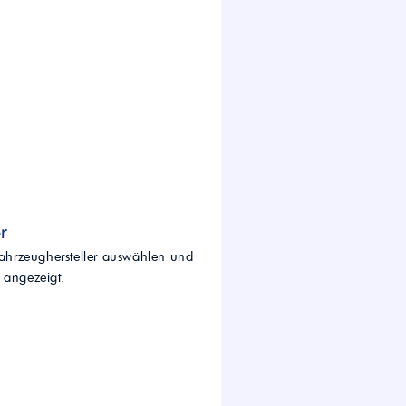
wirtschaft.
UTTO Öle – Universal
Tractor Transmission Oil
Kostenloser Maschinen-
Ölcheck
s!
r
Fahrzeughersteller auswählen und
 angezeigt.