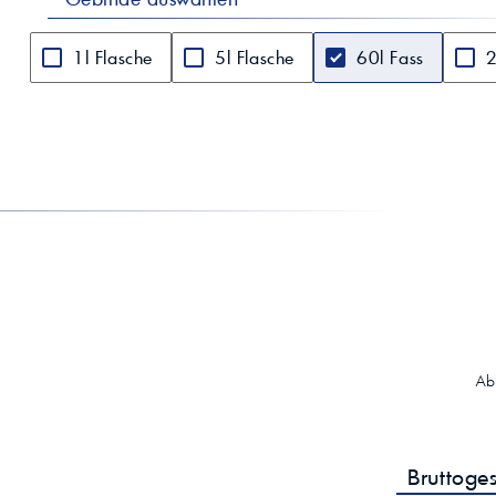
1l Flasche
5l Flasche
60l Fass
2
Ab
Bruttoge