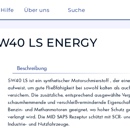
Hilfe
Über uns
Suche
Winterdienst
rreich nach ISO 22241
Ho
Lösemittel
Pe
5W40 LS ENERGY
kstätte
sc
elf
Glysantin
Reinigung & Desinfek
 die Pflege, Reinigung und Optimierung
Individuelle Lösungen
ten einen
Maßgeschneiderte Produkte und
Säuren & Laugen
Scheibenreiniger /
trag zur
Services für spezielle Anforderungen.
Frostschutz
ieversorgung in
Lohnmischung &
Schwimmbadchemie
Beschreibung
Mobil
Motul
Lohnproduktion ab 5.000
Alkylatbenzin
Liter
ur Entschwefelung
Wasseraufbereitung
5W40 LS ist ein synthetischer Motorschmierstoff , der ein
Kühlflüssigkeit für
aufweist, um gute Fließfähigkeit bei sowohl kalten als au
Rechenzentren –
BASF Spezialchemie
nd Industrieöle
Monohydrat
REFLEX
Immersion Cooling
versichern. Die zusätzliche, entsprechend ausgewählte Ver
Total
Industriechemie
Traktoröle
schaumhemmende und verschleißvermindernde Eigenschafte
Futtermittel
Motorrad
Benzin- und Methanmotoren geeignet, wo hoher Schutz 
Hydrauliköle
Kosmetik
verlangt wird. Die MID SAPS Rezeptur schützt mit SCR- un
Schmierfette
VW
trie
Industrie- und Nutzfahrzeuge.
Lan
Spezialöle
nte und Farbmittel für
Hoch