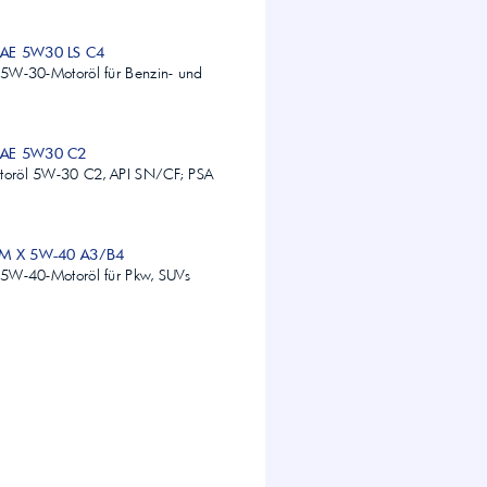
SAE 5W30 LS C4
s 5W-30-Motoröl für Benzin- und
SAE 5W30 C2
otoröl 5W-30 C2, API SN/CF; PSA
UM X 5W-40 A3/B4
s 5W-40-Motoröl für Pkw, SUVs