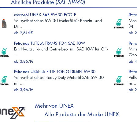
Ähnliche Produkte (
SAE 5W40
)
Motoröl UNEX SAE 5W30 ECO F
Pet
Vollsynthetisches 5W-30-Motoröl für Benzin- und
Mon
Di…
(AP
ab 2,61/l€
ab 2
Petronas TUTELA TRANS TO4 SAE 10W
Pet
Ein Hydraulik- und Getriebeöl mit SAE 10W für Off-
Mine
…
Ott
ab 3,85/l€
ab 4
Petronas URANIA ELITE LONG DRAIN 5W30
Petr
Vollsynthetisches Heavy-Duty-Motoröl SAE 5W-30
Voll
mit…
m…
ab 3,96/l€
ab 2
Mehr von UNEX
Alle Produkte der Marke UNEX