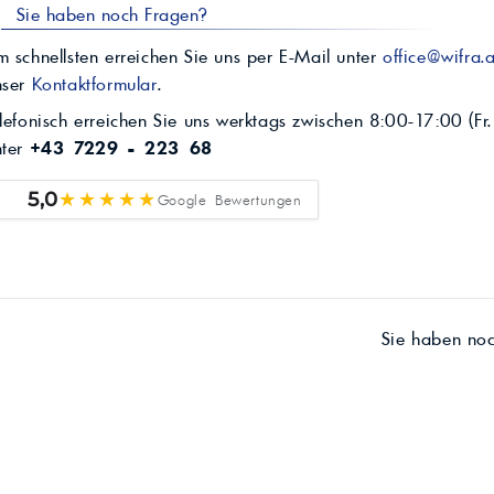
Sie haben noch Fragen?
 schnellsten erreichen Sie uns per E-Mail unter
office@wifra.a
nser
Kontaktformular
.
lefonisch erreichen Sie uns werktags zwischen 8:00-17:00 (Fr.
nter
+43 7229 - 223 68
★★★★★
5,0
Google Bewertungen
Sie haben no