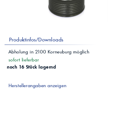
professionelle A
Lebensmittelvertr
Industr
Schmierstoffe
Produk
Farben
Spindelöle
Farbmittel für 
Reinigungsmitte
Pigmentlösung
In-Plant-Tinting
Produktinfos/Downloads
Abholung in
2100
Korneuburg
möglich
sofort lieferbar
noch 16 Stück lagernd
Herstellerangaben anzeigen