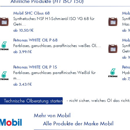
Ähnliche Produkte (
H1 ISO 150
)
Mobil SHC Cibus 68
Synthetisches NSF H1-Schmieröl ISO VG 68 für
Synt
Getri…
Ma
ab 10,50/l€
ab 1
Petronas WHITE OIL P 68
Farbloses, geruchloses, paraffinisches weißes Öl,…
Synt
Get
ab 3,99/l€
ab 1
Petronas WHITE OIL P 15
Petr
Farbloses, geruchloses paraffinisches Weißöl für
Hydr
m…
ab 7
ab 3,43/l€
Technische Ölberatung starten
- nicht sicher, welches Öl das rich
Mehr von Mobil
Alle Produkte der Marke Mobil