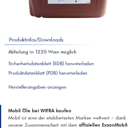
professionelle A
Lebensmittelvertr
Industr
Schmierstoffe
Produk
Farben
Spindelöle
Farbmittel für 
Reinigungsmitte
Pigmentlösung
In-Plant-Tinting
Produktinfos/Downloads
Abholung in
1220
Wien
möglich
Sicherheitsdatenblatt (SDB) herunterladen
Produktdatenblatt (PDB) herunterladen
Herstellerangaben anzeigen
Mobil Öle bei WIFRA kaufen
Mobil ist eine der etabliertesten Marken weltweit – dank
unserer Zusammenarbeit mit dem
offiziellen ExxonMobil