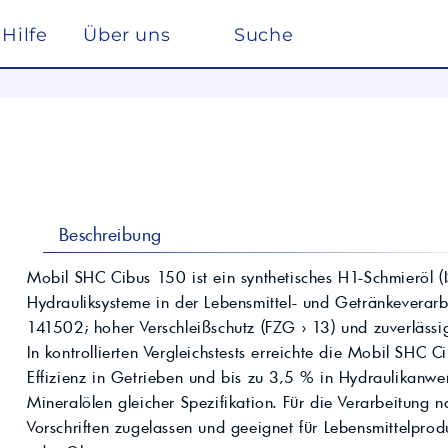
Hilfe
Über uns
Suche
Winterdienst
rreich nach ISO 22241
Ho
Lösemittel
Pe
kstätte
sc
elf
Glysantin
Reinigung & Desinfek
 die Pflege, Reinigung und Optimierung
Individuelle Lösungen
ten einen
Maßgeschneiderte Produkte und
Säuren & Laugen
Scheibenreiniger /
trag zur
Services für spezielle Anforderungen.
Frostschutz
ieversorgung in
Lohnmischung &
Schwimmbadchemie
Beschreibung
Mobil
Motul
Lohnproduktion ab 5.000
Alkylatbenzin
Liter
ur Entschwefelung
Wasseraufbereitung
Mobil SHC Cibus 150 ist ein synthetisches H1-Schmieröl 
Kühlflüssigkeit für
Hydrauliksysteme in der Lebensmittel- und Getränkeverarb
Rechenzentren –
BASF Spezialchemie
nd Industrieöle
Monohydrat
REFLEX
Immersion Cooling
141502; hoher Verschleißschutz (FZG > 13) und zuverlässig
Total
Industriechemie
Traktoröle
In kontrollierten Vergleichstests erreichte die Mobil SHC 
Futtermittel
Motorrad
Effizienz in Getrieben und bis zu 3,5 % in Hydraulikan
Hydrauliköle
Kosmetik
Mineralölen gleicher Spezifikation. Für die Verarbeitung n
Schmierfette
VW
trie
Vorschriften zugelassen und geeignet für Lebensmittelpro
Lan
Spezialöle
nte und Farbmittel für
Hoch