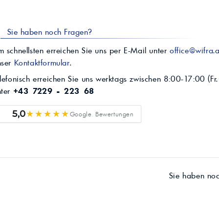
Sie haben noch Fragen?
 schnellsten erreichen Sie uns per E-Mail unter
office@wifra.a
nser
Kontaktformular
.
lefonisch erreichen Sie uns werktags zwischen 8:00-17:00 (Fr.
nter
+43 7229 - 223 68
★★★★★
5,0
Google Bewertungen
Sie haben no