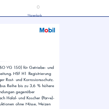
0
Warenkorb
Industrieöle
chwertige Industrieöle von Mobil und
tronas für Hydraulik, Getriebe und
hwere Nutzfahrzeuge.
tion
Hydrauliköl HLP 46 &
HVLP 46 – Für Industrie
und mobile Hydraulik
LKW- & NFZ-Motorenöl –
10W-40 & 5W-30 für
schwere Nutzfahrzeuge
(ISO VG 150) für Getriebe- und
Industrie-Getriebeöl CLP –
eitung. NSF H1 Registrierung
Fokus CLP 220 für schwere
Getriebe
er Rost- und Korrosionsschutz.
Agrochemie
Cibus Reihe bis zu 3,6 % höhere
wendungen gegenüber
ach Halal- und Koscher (Parve)-
duktionen ohne Nüsse, Weizen
dwirtschaft
wertige Öle für die moderne