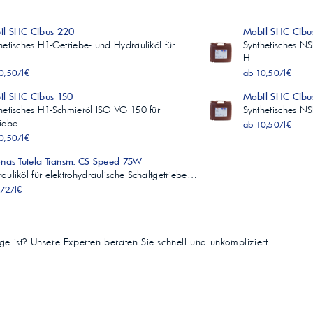
Mobil SHC Cibus 220
hetisches H1-Getriebe- und Hydrauliköl für
Synthetisches NS
s…
H…
0,50/l€
ab 10,50/l€
Mobil SHC Cibus 150
Mobil SHC Cibu
hetisches H1-Schmieröl ISO VG 150 für
Synthetisches NS
riebe…
ab 10,50/l€
0,50/l€
onas Tutela Transm. CS Speed 75W
auliköl für elektrohydraulische Schaltgetriebe…
,72/l€
tige ist? Unsere Experten beraten Sie schnell und unkompliziert.