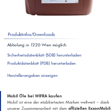
professionelle A
Lebensmittelvertr
Industr
Schmierstoffe
Produk
Farben
Spindelöle
Farbmittel für 
Reinigungsmitte
Pigmentlösung
In-Plant-Tinting
Produktinfos/Downloads
Abholung in
1220
Wien
möglich
Sicherheitsdatenblatt (SDB) herunterladen
Produktdatenblatt (PDB) herunterladen
Herstellerangaben anzeigen
Mobil Öle bei WIFRA kaufen
Mobil ist eine der etabliertesten Marken weltweit – dank
unserer Zusammenarbeit mit dem
offiziellen ExxonMobil