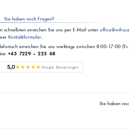
Sie haben noch Fragen?
 schnellsten erreichen Sie uns per E-Mail unter
office@wifra.a
nser
Kontaktformular
.
lefonisch erreichen Sie uns werktags zwischen 8:00-17:00 (Fr.
nter
+43 7229 - 223 68
★★★★★
5,0
Google Bewertungen
Sie haben no