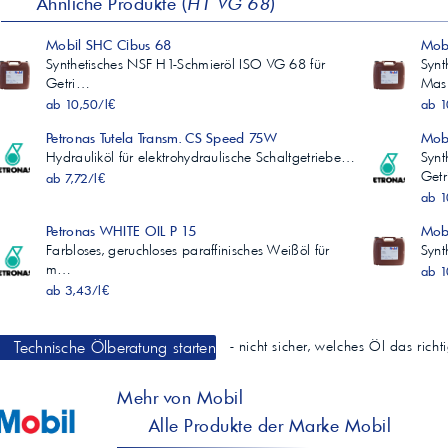
Ähnliche Produkte (
H1 VG 68
)
Mobil SHC Cibus 68
Synthetisches NSF H1-Schmieröl ISO VG 68 für
Synt
Getri…
Ma
ab 10,50/l€
ab 1
Petronas Tutela Transm. CS Speed 75W
Hydrauliköl für elektrohydraulische Schaltgetriebe…
Synt
Get
ab 7,72/l€
ab 1
Petronas WHITE OIL P 15
Mob
Farbloses, geruchloses paraffinisches Weißöl für
Synt
m…
ab 1
ab 3,43/l€
Technische Ölberatung starten
- nicht sicher, welches Öl das rich
Mehr von Mobil
Alle Produkte der Marke Mobil