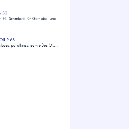
Mobil SHC Cibus 32
F-H1-Schmieröl für Getriebe- und
OIL P 68
hloses, paraffinisches weißes Öl,…