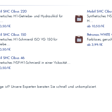
Mobil SHC Cibus 220
hetisches H1-Getriebe- und Hydrauliköl für
Synthetisches NS
s…
H…
0,50/l€
ab 10,50/l€
Mobil SHC Cibus 150
Petronas WHITE 
hetisches H1-Schmieröl ISO VG 150 für
Farbloses, geruc
riebe…
ab 3,99/l€
0,50/l€
il SHC Cibus 46
hetisches NSF-H1-Schmieröl in einer Viskosität…
0,50/l€
tige ist? Unsere Experten beraten Sie schnell und unkompliziert.