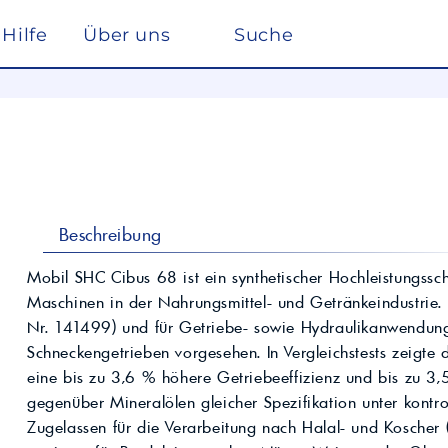
Hilfe
Über uns
Suche
Winterdienst
rreich nach ISO 22241
Ho
Lösemittel
Pe
kstätte
sc
elf
Glysantin
Reinigung & Desinfek
 die Pflege, Reinigung und Optimierung
Individuelle Lösungen
ten einen
Maßgeschneiderte Produkte und
Säuren & Laugen
Scheibenreiniger /
trag zur
Services für spezielle Anforderungen.
Frostschutz
ieversorgung in
Lohnmischung &
Schwimmbadchemie
Beschreibung
Mobil
Motul
Lohnproduktion ab 5.000
Alkylatbenzin
Liter
ur Entschwefelung
Wasseraufbereitung
Mobil SHC Cibus 68 ist ein synthetischer Hochleistungssch
Kühlflüssigkeit für
Maschinen in der Nahrungsmittel- und Getränkeindustrie. E
Rechenzentren –
BASF Spezialchemie
nd Industrieöle
Monohydrat
REFLEX
Immersion Cooling
Nr. 141499) und für Getriebe- sowie Hydraulikanwendung
Total
Industriechemie
Traktoröle
Schneckengetrieben vorgesehen. In Vergleichstests zeigte
Futtermittel
Motorrad
eine bis zu 3,6 % höhere Getriebeeffizienz und bis zu 3,
Hydrauliköle
Kosmetik
gegenüber Mineralölen gleicher Spezifikation unter kontro
Schmierfette
VW
trie
Zugelassen für die Verarbeitung nach Halal- und Koscher (
Lan
Spezialöle
nte und Farbmittel für
Hoch