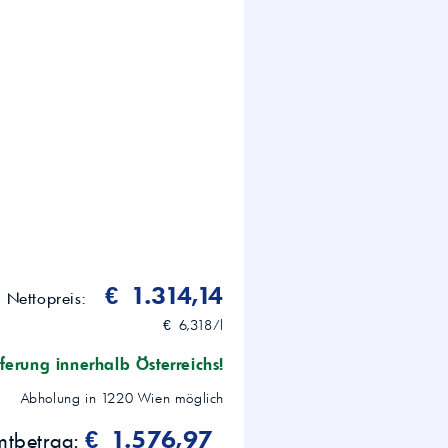
06 KP 2 K -20
 Industrie; hohe
euchte/nasse Bereiche
€ 1.314,14
Nettopreis:
€ 6,318/l
ferung innerhalb Österreichs!
Abholung in
1220
Wien
möglich
€ 1.576,97
mtbetrag: