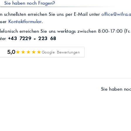
Sie haben noch Fragen?
 schnellsten erreichen Sie uns per E-Mail unter
office@wifra.a
nser
Kontaktformular
.
lefonisch erreichen Sie uns werktags zwischen 8:00-17:00 (Fr.
nter
+43 7229 - 223 68
★★★★★
5,0
Google Bewertungen
Sie haben no