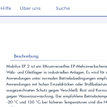
Hilfe
Über uns
Suche
Winterdienst
rreich nach ISO 22241
Ho
Lösemittel
Pe
kstätte
sc
elf
Glysantin
Reinigung & Desinfek
 die Pflege, Reinigung und Optimierung
Individuelle Lösungen
ten einen
Maßgeschneiderte Produkte und
Säuren & Laugen
Scheibenreiniger /
trag zur
Services für spezielle Anforderungen.
Frostschutz
ieversorgung in
Lohnmischung &
Schwimmbadchemie
Beschreibung
Mobil
Motul
Lohnproduktion ab 5.000
Alkylatbenzin
Liter
ur Entschwefelung
Wasseraufbereitung
Mobilux EP 2 ist ein lithiumverseiftes EP-Mehrzweckschmie
Kühlflüssigkeit für
Wälz- und Gleitlager in industriellen Anlagen. Es wird für d
Rechenzentren –
BASF Spezialchemie
nd Industrieöle
Monohydrat
REFLEX
Immersion Cooling
Anwendungen unter normalen Betriebsbedingungen empfohl
Total
Industriechemie
Traktoröle
Anwendungen mit hohen Einzeldrücken oder Stoßbelastung
Futtermittel
Motorrad
ausgezeichneten Schutz gegen Verschleiß, Rost und Korros
Hydrauliköle
Kosmetik
gegen Wasserauswaschung. Der empfohlene Betriebstemper
Schmierfette
VW
trie
-20 °C und 130 °C; bei höheren Temperaturen sind die Na
Lan
Spezialöle
nte und Farbmittel für
Hoch