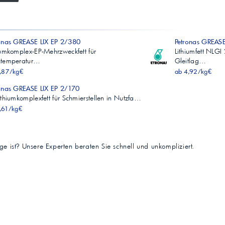
onas GREASE LIX EP 2/380
Petronas GREASE
iumkomplex-EP-Mehrzweckfett für
Lithiumfett NLGI
htemperatur…
Gleitlag…
,87/kg€
ab 4,92/kg€
onas GREASE LIX EP 2/170
ithiumkomplexfett für Schmierstellen in Nutzfa…
,61/kg€
tige ist? Unsere Experten beraten Sie schnell und unkompliziert.