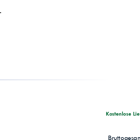
SKF Emcor, dest. Wasser
0,0
(ASTM D6138)
-
Grundölviskosität bei 40 °C
160 mm²/s
(ASTM D445)
Grundölviskosität bei 100 °C
14,8 mm²/s
(ASTM D445)
Viskositätsindex (ASTM
91
D2270)
Erfüllt/entspricht
VOLVO 97718; DIN 51825:2004-
Wälz- und Gleitlager; allgemeine
Anwendungsgebiete
Einzeldrücke/Stoßbelastungen; f
Kostenlose Lie
Bruttogesa