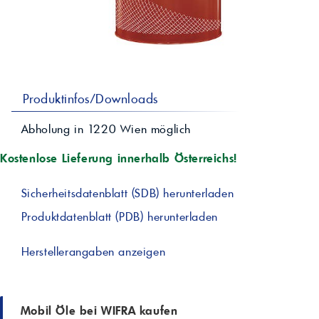
professionelle A
Lebensmittelvertr
Industr
Schmierstoffe
Produk
Farben
Spindelöle
Farbmittel für 
Reinigungsmitte
Pigmentlösung
In-Plant-Tinting
Produktinfos/Downloads
Abholung in
1220
Wien
möglich
Kostenlose Lieferung innerhalb Österreichs!
Sicherheitsdatenblatt (SDB) herunterladen
Produktdatenblatt (PDB) herunterladen
Herstellerangaben anzeigen
Mobil Öle bei WIFRA kaufen