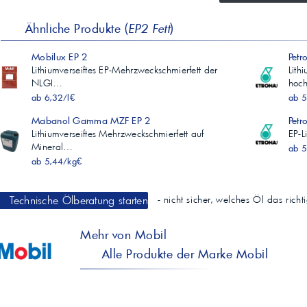
Ähnliche Produkte (
EP2 Fett
)
Mobilux EP 2
Petr
Lithiumverseiftes EP-Mehrzweckschmierfett der
Lith
NLGI…
hoc
ab 6,32/l€
ab 5
Mabanol Gamma MZF EP 2
Petr
Lithiumverseiftes Mehrzweckschmierfett auf
EP-L
Mineral…
ab 5
ab 5,44/kg€
Technische Ölberatung starten
- nicht sicher, welches Öl das rich
Mehr von Mobil
Alle Produkte der Marke Mobil