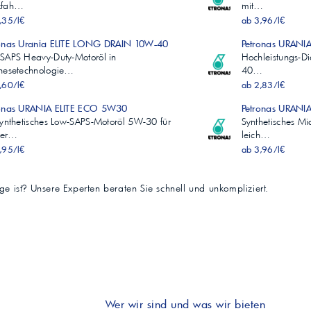
zfah…
mit…
,35/l€
ab 3,96/l€
ronas Urania ELITE LONG DRAIN 10W-40
Petronas URANI
SAPS Heavy-Duty-Motoröl in
Hochleistungs-Di
hesetechnologie…
40…
,60/l€
ab 2,83/l€
ronas URANIA ELITE ECO 5W30
Petronas URANI
synthetisches Low-SAPS-Motoröl 5W-30 für
Synthetisches M
er…
leich…
,95/l€
ab 3,96/l€
tige ist? Unsere Experten beraten Sie schnell und unkompliziert.
Wer wir sind und was wir bieten