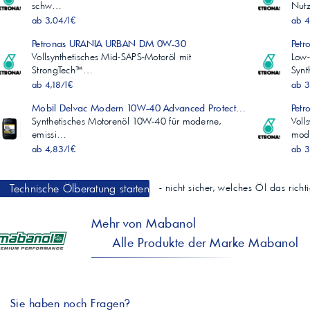
schw…
Nut
ab 3,04/l€
ab 4
Petronas URANIA URBAN DM 0W-30
Pet
Vollsynthetisches Mid-SAPS-Motoröl mit
Low-
StrongTech™…
Synt
ab 4,18/l€
ab 3
Mobil Delvac Modern 10W-40 Advanced Protection
Pet
Synthetisches Motorenöl 10W-40 für moderne,
Voll
emissi…
mod
ab 4,83/l€
ab 3
Technische Ölberatung starten
- nicht sicher, welches Öl das rich
Mehr von Mabanol
Alle Produkte der Marke Mabanol
Sie haben noch Fragen?