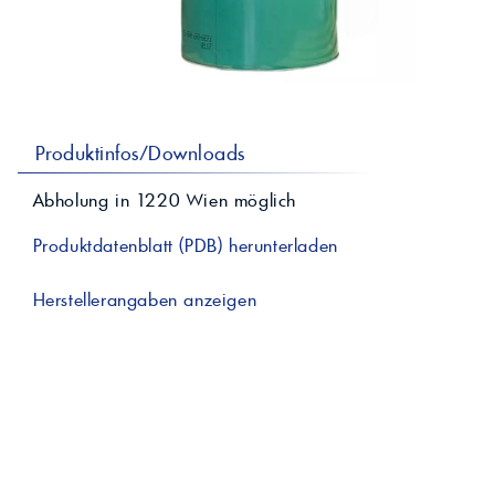
professionelle A
Lebensmittelvertr
Industr
Schmierstoffe
Produk
Farben
Spindelöle
Farbmittel für 
Reinigungsmitte
Pigmentlösung
In-Plant-Tinting
Produktinfos/Downloads
Abholung in
1220
Wien
möglich
Produktdatenblatt (PDB) herunterladen
Herstellerangaben anzeigen