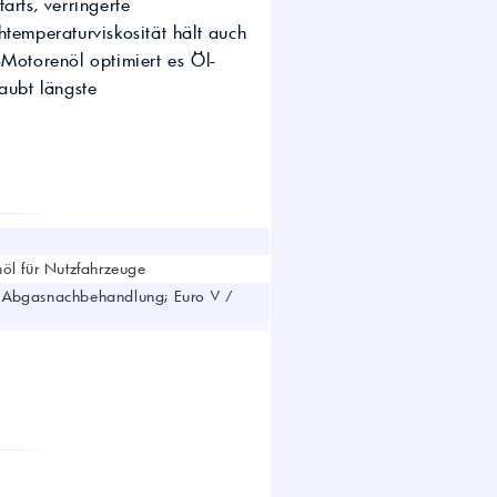
arts, verringerte
wirtschaft.
htemperaturviskosität hält auch
UTTO Öle – Universal
Tractor Transmission Oil
-Motorenöl optimiert es Öl-
Kostenloser Maschinen-
aubt längste
Ölcheck
s!
öl für Nutzfahrzeuge
r Abgasnachbehandlung; Euro V /
RLD-3; Mack EOS-4.5; Deutz DQC IV-18