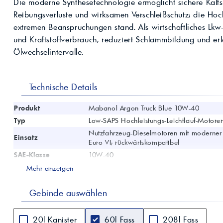
Die moderne Synthesetechnologie ermöglicht sichere Kaltst
Kompressoröle
nwendungen.
Land
ägliche
iepigmente für
Reibungsverluste und wirksamen Verschleißschutz; die Hoc
t anfragen
Kontaktieren Sie uns!
 & Beschichtungen
extremen Beanspruchungen stand. Als wirtschaftliches Lkw
Prozessöle
Wasch- &
und Kraftstoffverbrauch, reduziert Schlammbildung und erl
lindustrie
en für Bauchemie &
Ölwechselintervalle.
Produkt anfragen
Kontaktieren Sie uns!
Technische Details
Produkt anfragen
Kontaktieren Sie un
Produkt
Mabanol Argon Truck Blue 10W-40
Typ
Low-SAPS Hochleistungs-Leichtlauf-Motoren
Nutzfahrzeug-Dieselmotoren mit moderne
Einsatz
Euro VI; rückwärtskompatibel
SAE-Klasse
10W-40
ACEA
E6, E7, E8, E9, E11
Mehr anzeigen
API
CK-4, CI-4 plus
JASO
Gebinde auswählen
DH-2
DTFR 15C120; Volvo VDS 4.5; Renault VI 
Freigaben
LA
20l Kanister
60l Fass
208l Fass