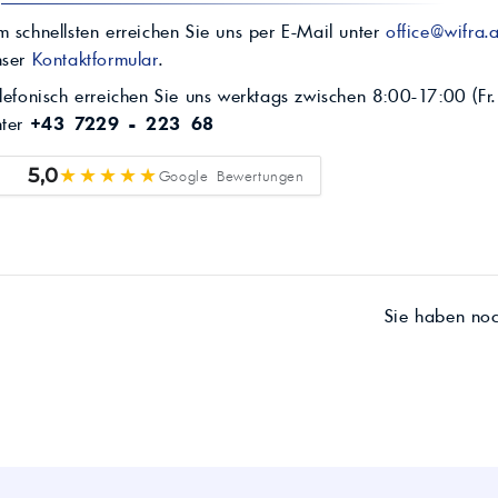
 schnellsten erreichen Sie uns per E-Mail unter
office@wifra.a
nser
Kontaktformular
.
lefonisch erreichen Sie uns werktags zwischen 8:00-17:00 (Fr.
nter
+43 7229 - 223 68
★★★★★
5,0
Google Bewertungen
Sie haben no