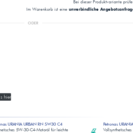
Bei dieser Produktvariante prüfen
Im Warenkorb ist eine
unverbindliche Angebotsanfrag
ODER
s hier
ronas URANIA URBAN RN 5W30 C4
Petronas URAN
hetisches 5W-30-C4-Motoröl für leichte
Vollsynthetisch