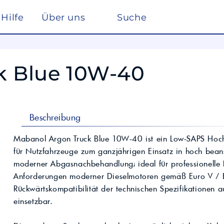
Hilfe
Über uns
Suche
Winterdienst
rreich nach ISO 22241
Ho
Lösemittel
Pe
k Blue 10W-40
kstätte
sc
elf
Glysantin
Reinigung & Desinfek
 die Pflege, Reinigung und Optimierung
Individuelle Lösungen
ten einen
Maßgeschneiderte Produkte und
Säuren & Laugen
Scheibenreiniger /
trag zur
Services für spezielle Anforderungen.
Frostschutz
ieversorgung in
Lohnmischung &
Schwimmbadchemie
Beschreibung
Mobil
Motul
Lohnproduktion ab 5.000
Alkylatbenzin
Liter
ur Entschwefelung
Wasseraufbereitung
Mabanol Argon Truck Blue 10W-40 ist ein Low-SAPS Hochl
Kühlflüssigkeit für
für Nutzfahrzeuge zum ganzjährigen Einsatz in hoch bean
Rechenzentren –
BASF Spezialchemie
nd Industrieöle
Monohydrat
REFLEX
Immersion Cooling
moderner Abgasnachbehandlung; ideal für professionelle Fu
Total
Industriechemie
Traktoröle
Anforderungen moderner Dieselmotoren gemäß Euro V / E
Futtermittel
Motorrad
Rückwärtskompatibilität der technischen Spezifikationen a
Hydrauliköle
Kosmetik
einsetzbar.
Schmierfette
VW
trie
Lan
Spezialöle
nte und Farbmittel für
Hoch