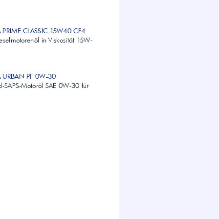
A PRIME CLASSIC 15W40 CF4
eselmotorenöl in Viskosität 15W-
A URBAN PF 0W-30
id-SAPS-Motoröl SAE 0W-30 für