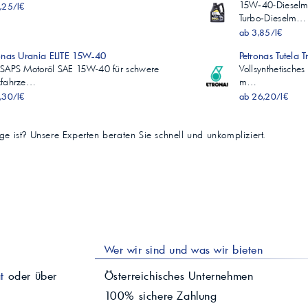
15W‑40-Dieselmo
,25/l€
Turbo‑Dieselm…
ab 3,85/l€
onas Urania ELITE 15W-40
Petronas Tutela 
SAPS Motoröl SAE 15W-40 für schwere
Vollsynthetisch
zfahrze…
m…
,30/l€
ab 26,20/l€
tige ist? Unsere Experten beraten Sie schnell und unkompliziert.
Wer wir sind und was wir bieten
t
oder über
Österreichisches Unternehmen
100% sichere Zahlung