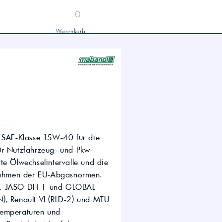
0
Warenkorb
Industrieöle
chwertige Industrieöle von Mobil und
tronas für Hydraulik, Getriebe und
hwere Nutzfahrzeuge.
tion
Hydrauliköl HLP 46 &
HVLP 46 – Für Industrie
und mobile Hydraulik
LKW- & NFZ-Motorenöl –
10W-40 & 5W-30 für
schwere Nutzfahrzeuge
r SAE-Klasse 15W-40 für die
Industrie-Getriebeöl CLP –
ür Nutzfahrzeug- und Pkw-
Fokus CLP 220 für schwere
Getriebe
te Ölwechselintervalle und die
Agrochemie
Rahmen der EU-Abgasnormen.
-4, JASO DH-1 und GLOBAL
), Renault VI (RLD-2) und MTU
Temperaturen und
dwirtschaft
wertige Öle für die moderne