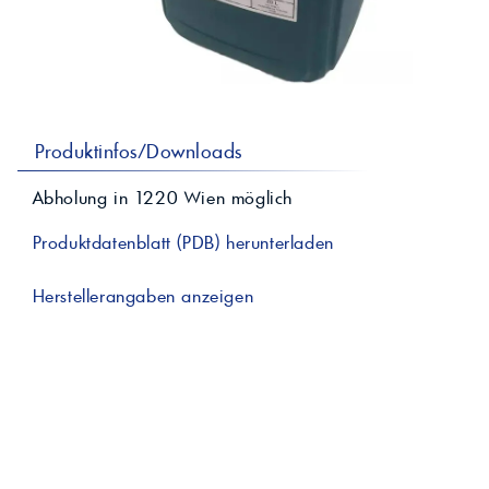
professionelle A
Lebensmittelvertr
Industr
Schmierstoffe
Produk
Farben
Spindelöle
Farbmittel für 
Reinigungsmitte
Pigmentlösung
In-Plant-Tinting
Produktinfos/Downloads
Abholung in
1220
Wien
möglich
Produktdatenblatt (PDB) herunterladen
Herstellerangaben anzeigen