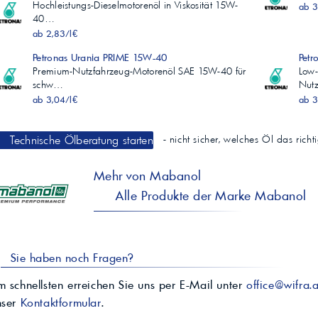
Hochleistungs-Dieselmotorenöl in Viskosität 15W-
ab 3
40…
ab 2,83/l€
Petronas Urania PRIME 15W-40
Petr
Premium-Nutzfahrzeug-Motorenöl SAE 15W-40 für
Low-
schw…
Nut
ab 3,04/l€
ab 3
Technische Ölberatung starten
- nicht sicher, welches Öl das rich
Mehr von Mabanol
Alle Produkte der Marke Mabanol
Sie haben noch Fragen?
 schnellsten erreichen Sie uns per E-Mail unter
office@wifra.a
nser
Kontaktformular
.