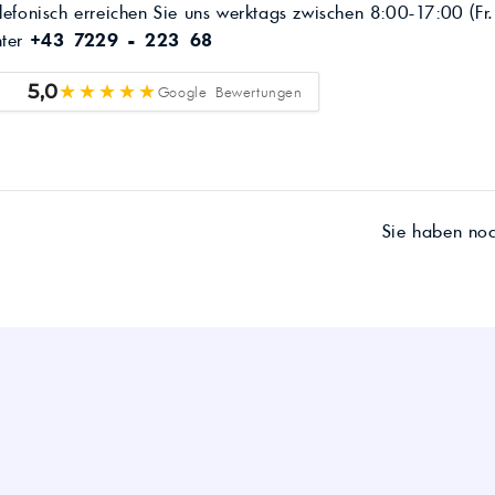
lefonisch erreichen Sie uns werktags zwischen 8:00-17:00 (Fr.
nter
+43 7229 - 223 68
★★★★★
5,0
Google Bewertungen
Sie haben no
WIFRA Handels GmbH