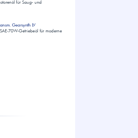
torenöl für Saug‑ und
Transm. Gearsynth LV
es SAE-70W-Getriebeöl für moderne