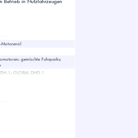
en Betrieb in Nutzfahrzeugen
wirtschaft.
UTTO Öle – Universal
Tractor Transmission Oil
Kostenloser Maschinen-
Ölcheck
l-Motorenöl
s!
omotoren; gemischte Fuhrparks;
e
O DH-1; GLOBAL DHD-1
-2; MTU MTL 5044 Typ 2
.1H; Caterpillar ECF-2; Cummins
utz DQC III-18; Renault VI RLD