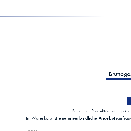
Viskosität (100°C)
Viskositätsindex (VI)
136 (ISO 2909)
Flammpunkt (COC)
240 °C (ISO 2592)
Pourpoint
-39 °C (ISO 3016)
Basenzahl (TBN)
11,0 mg KOH/g (ASTM D 2896)
Zolltarifnummer
2710 1981
Datenstand
Dezember 2024
Bruttog
Bei dieser Produktvariante prüfen
Im Warenkorb ist eine
unverbindliche Angebotsanfrag