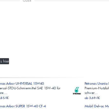
ODER
s hier
ronas Arbor UNIVERSAL 15W40
Petronas Urani
ersal-STOU-Schmiermittel SAE 15W-40 für
Premium-Nutzfah
ore…
schwer…
,85/l€
ab 3,69/l€
onas Arbor SUPER 15W-40 CF-4
Mobil Delvac M