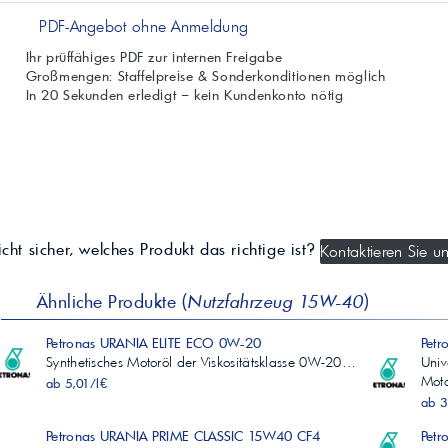
PDF-Angebot ohne Anmeldung
Ihr prüffähiges PDF zur internen Freigabe
Großmengen: Staffelpreise & Sonderkonditionen möglich
In 20 Sekunden erledigt – kein Kundenkonto nötig
cht sicher, welches Produkt das richtige ist?
Kontaktieren Sie un
Ähnliche Produkte (
Nutzfahrzeug 15W-40
)
Petronas URANIA ELITE ECO 0W-20
Pet
Synthetisches Motoröl der Viskositätsklasse 0W-20…
Univ
Mot
ab 5,01/l€
ab 3
Petronas URANIA PRIME CLASSIC 15W40 CF4
Petr