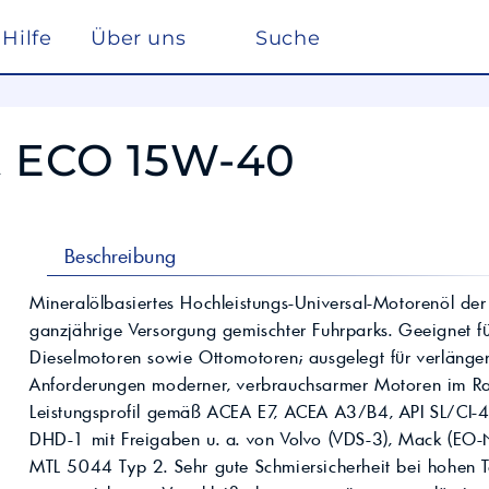
Hilfe
Über uns
Suche
Winterdienst
rreich nach ISO 22241
Ho
Lösemittel
Pe
t ECO 15W-40
kstätte
sc
elf
Glysantin
Reinigung & Desinfek
 die Pflege, Reinigung und Optimierung
Individuelle Lösungen
ten einen
Maßgeschneiderte Produkte und
Säuren & Laugen
Scheibenreiniger /
trag zur
Services für spezielle Anforderungen.
Frostschutz
ieversorgung in
Lohnmischung &
Schwimmbadchemie
Beschreibung
Mobil
Motul
Lohnproduktion ab 5.000
Alkylatbenzin
Liter
ur Entschwefelung
Wasseraufbereitung
Mineralölbasiertes Hochleistungs-Universal-Motorenöl de
Kühlflüssigkeit für
ganzjährige Versorgung gemischter Fuhrparks. Geeignet f
Rechenzentren –
BASF Spezialchemie
nd Industrieöle
Monohydrat
REFLEX
Immersion Cooling
Dieselmotoren sowie Ottomotoren; ausgelegt für verlänger
Total
Industriechemie
Traktoröle
Anforderungen moderner, verbrauchsarmer Motoren im 
Futtermittel
Motorrad
Leistungsprofil gemäß ACEA E7, ACEA A3/B4, API SL/CI
Hydrauliköle
Kosmetik
DHD-1 mit Freigaben u. a. von Volvo (VDS-3), Mack (EO-N
Schmierfette
VW
trie
MTL 5044 Typ 2. Sehr gute Schmiersicherheit bei hohen 
Lan
Spezialöle
nte und Farbmittel für
Hoch