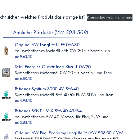
230
Pourpoint
ASTM D 97
cht sicher, welches Produkt das richtige ist?
Kontaktieren Sie uns hier
°C
-66
Ähnliche Produkte (
VW 508 509
)
Original VW LongLife III FE 0W-30
Vollsynthetisches Motoröl SAE 0W-30 für Benzin- un…
ab 9,63/l€
Total Energies Quartz Ineo Xtra LL 0W20
Synthetisches Motorenöl 0W-20 für Benzin- und Dies…
ab 6,80/l€
Petronas Syntium 3000 AV 5W-40
Synthetisches Motoröl 5W-40 für PKW, SUVs und Tran…
ab 4,95/l€
Petronas SYNTIUM X 5W-40 A3/B4
Vollsynthetisches 5W-40-Motoröl für Pkw, SUVs und…
ab 3,58/l€
Original VW Fuel Economy LongLife IV (VW 508.00 / VW 509.0
Motorenöl SAE 0W-20 für VW-Motoren mit Freigabe 50…