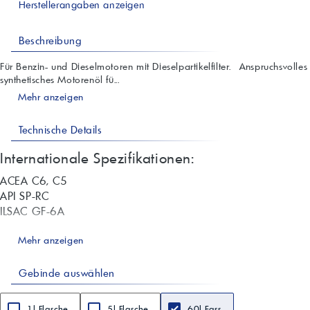
Herstellerangaben anzeigen
Beschreibung
Für Benzin- und Dieselmotoren mit Dieselpartikelfilter. Anspruchsvolles
synthetisches Motorenöl fü...
Mehr anzeigen
Technische Details
Internationale Spezifikationen:
ACEA C6, C5
API SP-RC
ILSAC GF-6A
Freigaben:
Mehr anzeigen
VW 508.00/509.00
Gebinde auswählen
Porsche C20
TotalEnergies empfiehlt den Einsatz bei:
1l Flasche
5l Flasche
60l Fass