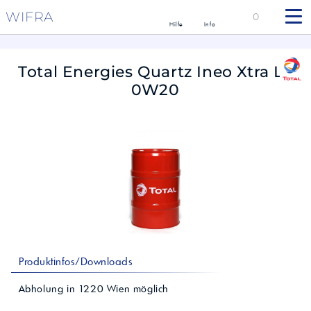
WIFRA
0
Hilfe
Info
Total Energies Quartz Ineo Xtra LL
0W20
Produktinfos/Downloads
Abholung in
1220
Wien
möglich