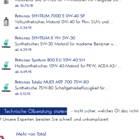
ab 10,70/l€
Petronas SYNTIUM 7000 E 0W-40 SP
Vollsynthetisches Motoröl 0W-40 für Pkw, SUVs und…
ab 5,34/l€
Petronas SYNTIUM X VN 5W-30
Synthetisches 5W-30 Motoröl für moderne Benziner u…
ab 4,29/l€
Petronas Syntium 800 EU 10W-40 SN
Halbsynthetisches 10W-40-Motoröl für PKW; ACEA A3/…
ab 4,49/l€
Petronas Tutela MULTI MTF 700 75W-80
Synthetische 75W-80 Schaltgetriebeflüssigkeit für…
ab 5,12/l€
Technische Ölberatung starten
- nicht sicher, welches Öl das richt
t? Unsere Experten beraten Sie schnell und unkompliziert.
Mehr von Total