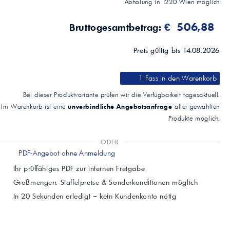
Abholung in
1220
Wien
möglich
Typische Kennwerte
Methode
€ 506,88
Einheit
Bruttogesamtbetrag:
Wert
Dichte bei 15 °C
Preis gültig bis 14.08.2026
ASTM D 1298
kg/m³
836,6
1 Fass
in den Warenkorb
Viskosität bei 40 °C
ASTM D 445
Bei dieser Produktvariante prüfen wir die Verfügbarkeit tagesaktuell.
mm²/s
unverbindliche Angebotsanfrage
Im Warenkorb ist eine
aller gewählten
40
Produkte möglich.
Viskosität bei 100 °C
ASTM D 445
mm²/s
ODER
8,1
PDF-Angebot ohne Anmeldung
Viskositätsindex
Ihr prüffähiges PDF zur internen Freigabe
ASTM D 2270
Großmengen: Staffelpreise & Sonderkonditionen möglich
183
In 20 Sekunden erledigt – kein Kundenkonto nötig
Flammpunkt
ASTM D 92
°C