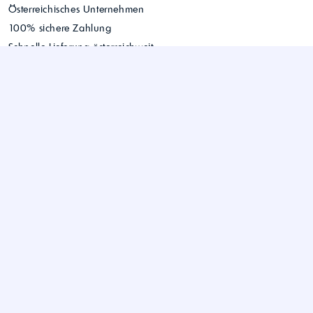
Österreichisches Unternehmen
100% sichere Zahlung
Schnelle Lieferung österreichweit
Einfacher Bestellvorgang
Persönlicher Kundenservice
Sie haben noch Fragen?
Hier können Sie uns kontaktieren.
WIFRA Handels GmbH
office@wifra.at
© 2026 WIFRA Handels GmbH
+43 7229 - 223 68
LinkedIn
Unterhaidstraße 42
AGB
4020 Traun
Kontakt