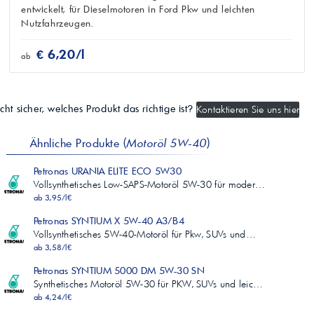
entwickelt, für Dieselmotoren in Ford Pkw und leichten
Nutzfahrzeugen.
€ 6,20/l
ab
cht sicher, welches Produkt das richtige ist?
Kontaktieren Sie uns hier
Ähnliche Produkte (
Motoröl 5W-40
)
Petronas URANIA ELITE ECO 5W30
Vollsynthetisches Low-SAPS-Motoröl 5W-30 für moder…
ab 3,95/l€
Petronas SYNTIUM X 5W-40 A3/B4
Vollsynthetisches 5W-40-Motoröl für Pkw, SUVs und…
ab 3,58/l€
Petronas SYNTIUM 5000 DM 5W-30 SN
Synthetisches Motoröl 5W-30 für PKW, SUVs und leic…
ab 4,24/l€