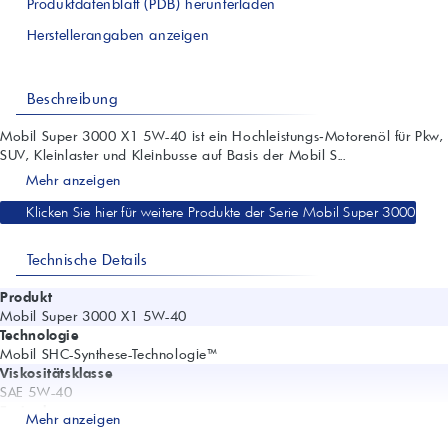
Produktdatenblatt (PDB) herunterladen
Herstellerangaben anzeigen
Beschreibung
Mobil Super 3000 X1 5W-40 ist ein Hochleistungs‑Motorenöl für Pkw,
SUV, Kleinlaster und Kleinbusse auf Basis der Mobil S...
Mehr anzeigen
Klicken Sie hier für weitere Produkte der Serie Mobil Super 3000
Technische Details
Produkt
Mobil Super 3000 X1 5W-40
Technologie
Mobil SHC-Synthese-Technologie™
Viskositätsklasse
SAE 5W-40
Freigaben
Mehr anzeigen
Porsche A40; PSA B71 2296; Renault RN0700; Renault RN0710; VW