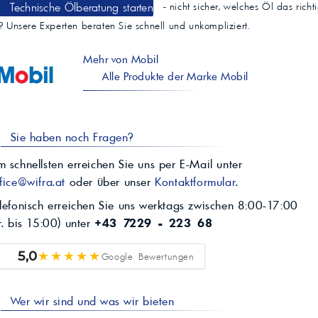
Technische Ölberatung starten
- nicht sicher, welches Öl das richt
t? Unsere Experten beraten Sie schnell und unkompliziert.
Mehr von Mobil
Alle Produkte der Marke Mobil
Sie haben noch Fragen?
 schnellsten erreichen Sie uns per E-Mail unter
fice@wifra.at
oder über unser
Kontaktformular
.
lefonisch erreichen Sie uns werktags zwischen 8:00-17:00
r. bis 15:00) unter
+43 7229 - 223 68
★★★★★
5,0
Google Bewertungen
Wer wir sind und was wir bieten