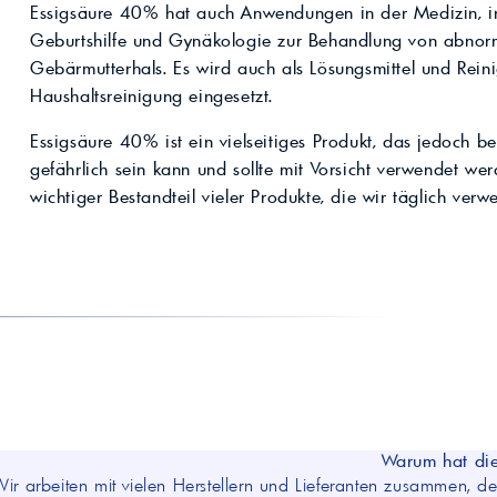
Kompressoröle
nwendungen.
Essigsäure 40% hat auch Anwendungen in der Medizin, i
Land
ägliche
iepigmente für
Geburtshilfe und Gynäkologie zur Behandlung von abnor
t anfragen
Kontaktieren Sie uns!
 & Beschichtungen
Gebärmutterhals. Es wird auch als Lösungsmittel und Reini
Prozessöle
Wasch- &
lindustrie
Haushaltsreinigung eingesetzt.
en für Bauchemie &
Essigsäure 40% ist ein vielseitiges Produkt, das jedoc
Produkt anfragen
Kontaktieren Sie uns!
gefährlich sein kann und sollte mit Vorsicht verwendet wer
wichtiger Bestandteil vieler Produkte, die wir täglich verw
Produkt anfragen
Kontaktieren Sie un
Warum hat die
Wir arbeiten mit vielen Herstellern und Lieferanten zusammen, der