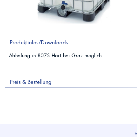
professionelle A
Lebensmittelvertr
Industr
Schmierstoffe
Produk
Farben
Spindelöle
Farbmittel für 
Reinigungsmitte
Pigmentlösung
In-Plant-Tinting
Produktinfos/Downloads
Abholung in
8075
Hart bei Graz
möglich
Preis & Bestellung