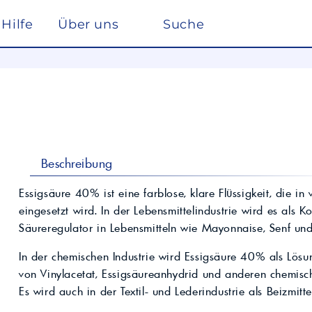
Hilfe
Über uns
Suche
Winterdienst
rreich nach ISO 22241
Ho
Lösemittel
Pe
kstätte
sc
elf
Glysantin
Reinigung & Desinfek
 die Pflege, Reinigung und Optimierung
Individuelle Lösungen
ten einen
Maßgeschneiderte Produkte und
Säuren & Laugen
Scheibenreiniger /
trag zur
Services für spezielle Anforderungen.
Frostschutz
ieversorgung in
Lohnmischung &
Schwimmbadchemie
Beschreibung
Mobil
Motul
Lohnproduktion ab 5.000
Alkylatbenzin
Liter
ur Entschwefelung
Wasseraufbereitung
Essigsäure 40% ist eine farblose, klare Flüssigkeit, die 
Kühlflüssigkeit für
eingesetzt wird. In der Lebensmittelindustrie wird es als K
Rechenzentren –
BASF Spezialchemie
nd Industrieöle
Monohydrat
REFLEX
Immersion Cooling
Säureregulator in Lebensmitteln wie Mayonnaise, Senf und
Total
Industriechemie
Traktoröle
Futtermittel
Motorrad
In der chemischen Industrie wird Essigsäure 40% als Lösun
Hydrauliköle
von Vinylacetat, Essigsäureanhydrid und anderen chemis
Kosmetik
Schmierfette
VW
trie
Es wird auch in der Textil- und Lederindustrie als Beizmitt
Lan
Spezialöle
nte und Farbmittel für
Hoch