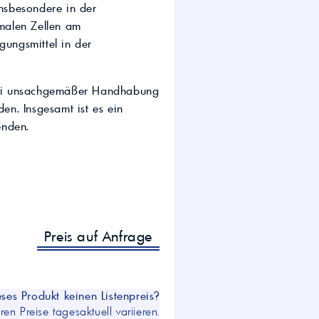
nsbesondere in der
wirtschaft.
UTTO Öle – Universal
malen Zellen am
Tractor Transmission Oil
gungsmittel in der
Kostenloser Maschinen-
Ölcheck
h bei unsachgemäßer Handhabung
den. Insgesamt ist es ein
enden.
s!
Preis auf Anfrage
ses Produkt keinen Listenpreis?
en Preise tagesaktuell variieren.