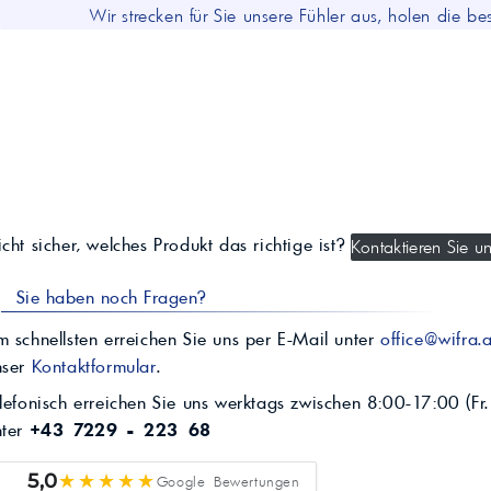
Wir strecken für Sie unsere Fühler aus, holen die b
cht sicher, welches Produkt das richtige ist?
Kontaktieren Sie un
Sie haben noch Fragen?
 schnellsten erreichen Sie uns per E-Mail unter
office@wifra.a
nser
Kontaktformular
.
lefonisch erreichen Sie uns werktags zwischen 8:00-17:00 (Fr.
nter
+43 7229 - 223 68
★★★★★
5,0
Google Bewertungen