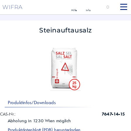
WIFRA
0
Hilfe
Info
Steinauftausalz
Produktinfos/Downloads
CAS-Nr.:
7647-14-15
Abholung in
1230
Wien
möglich
Produktdatenblatt (PDB) herunterladen