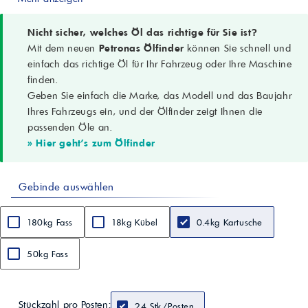
Temperatur (kurzzeitig)
bis 120 °C
NLGI-Klasse (ASTM D217)
Nicht sicher, welches Öl das richtige für Sie ist?
1
Mit dem neuen
Petronas Ölfinder
können Sie schnell und
Verdicker
einfach das richtige Öl für Ihr Fahrzeug oder Ihre Maschine
Lithium
finden.
Grundöl
Geben Sie einfach die Marke, das Modell und das Baujahr
Mineral / Polymer
MoS2-Gehalt
Ihres Fahrzeugs ein, und der Ölfinder zeigt Ihnen die
3 %
passenden Öle an.
Farbe
» Hier geht's zum Ölfinder
Dunkelgrau
Penetration, 25 °C gearbeitet (ASTM D217)
311 (0,1 mm)
Gebinde auswählen
Tropfpunkt (IP 396)
187 °C
Grundölviskosität @ 40 °C (ASTM D445)
180kg Fass
18kg Kübel
0.4kg Kartusche
300 cSt
4-Kugel-Schweißlast (DIN 51350-4)
2600 N
50kg Fass
Fließdruck @ -35 °C (DIN 51805)
975 mbar
Wasser-Auswaschung @ 79 °C (ASTM D1264)
Stückzahl pro Posten:
6 %
24 Stk./Posten