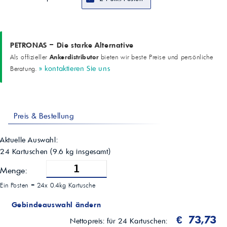
Schlüsseleigenschaften
exzellente Schienenhaftung; wasserbeständig; pumpfähig;
hervorragender Rostschutz; lange Lebensdauer; kompatibel mit den
meisten Verdickersystemen; Geräuschminderung in engen Kurven
PETRONAS – Die starke Alternative
Materialcode
19873
Ankerdistributor
Als offizieller
bieten wir beste Preise und persönliche
» kontaktieren Sie uns
Beratung.
Preis & Bestellung
Aktuelle Auswahl:
24 Kartuschen
(
9.6
kg insgesamt)
Menge:
Ein Posten =
24x 0.4kg Kartusche
Gebindeauswahl ändern
€ 73,73
Nettopreis:
für 24 Kartuschen: