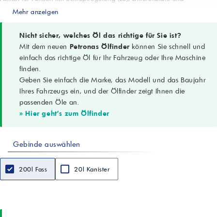
Endantriebe
Mehr anzeigen
Leistungsniveau
API GL-5
OEM-Freigaben
Nicht sicher, welches Öl das richtige für Sie ist?
ZF TE-ML 05C, 12C, 16E, 21C
Mit dem neuen
Petronas Ölfinder
können Sie schnell und
Eigenschaften
einfach das richtige Öl für Ihr Fahrzeug oder Ihre Maschine
Verschleiß-, EP- und Lochfraßschutz; gute Wärme- und
finden.
Oxidationsstabilität; Rost- und Korrosionsschutz; gutes
Geben Sie einfach die Marke, das Modell und das Baujahr
Tieftemperaturverhalten; optimierter Reibungskoeffizient; reduziertes
Achsengeräusch
Ihres Fahrzeugs ein, und der Ölfinder zeigt Ihnen die
Aussehen
passenden Öle an.
Hell und klar
» Hier geht's zum Ölfinder
Dichte bei 15 °C
0,900 g/cm3 (ASTM D4052)
Kinematische Viskosität bei 100 °C
Gebinde auswählen
13,8 mm2/s (cSt) (ASTM D445)
Viskositätsindex
100 (ASTM D2270)
200l Fass
20l Kanister
Pourpoint
-27 °C (ASTM D97)
Flammpunkt COC
198 °C (ASTM D92)