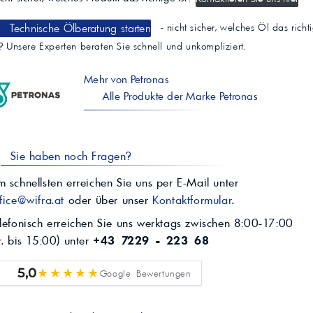
Technische Ölberatung starten
- nicht sicher, welches Öl das richt
t? Unsere Experten beraten Sie schnell und unkompliziert.
Mehr von Petronas
Alle Produkte der Marke Petronas
Sie haben noch Fragen?
 schnellsten erreichen Sie uns per E-Mail unter
fice@wifra.at
oder über unser
Kontaktformular
.
lefonisch erreichen Sie uns werktags zwischen 8:00-17:00
r. bis 15:00) unter
+43 7229 - 223 68
★★★★★
5,0
Google Bewertungen