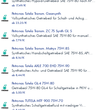
Synthetisches Hypoid-Getriebeöl SAE 75W-80 nach AP…
ab 17,49/l€
Petronas Tutela Transm. Gearsynth
Vollsynthetisches Getriebeöl für Schalt- und Achsg…
ab 23,25/l€
Petronas Tutela Transm. ZC 75 Synth GL 5
Vollsynthetisches Getriebeöl SAE 75W-80 für manuel…
ab 7,79/l€
Petronas Tutela Transm. Matryx 75W-85
Synthetisches Handschaltgetriebeöl SAE 75W-85, API…
ab 8,16/l€
Petronas Tutela AXLE 700 EHD 75W-90
Synthetisches Achs- und Getriebeöl SAE 75W-90 für…
ab 8,44/l€
Petronas Tutela GL-4 75W-80
Getriebeöl 75W-80 GL-4 für Schaltgetriebe in PKW u…
ab 5,00/l€
Petronas TUTELA MTF 900 75W-70
Synthetisches Schaltgetriebefluid mit niedriger Vi…