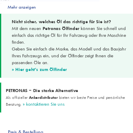
Typ
Mehr anzeigen
Synthetisches Getriebeöl
Anwendung
Moderne Getriebe und Hypoid-Differentiale
Nicht sicher, welches Öl das richtige für Sie ist?
SAE-Klasse
Mit dem neuen
Petronas Ölfinder
können Sie schnell und
75W-85
einfach das richtige Öl für Ihr Fahrzeug oder Ihre Maschine
API-Spezifikation
finden.
API GL-5
Geben Sie einfach die Marke, das Modell und das Baujahr
Herstellerspezifikation
FIAT 9.55550 Contractual Technical Ref. Nr. F426.E06
Ihres Fahrzeugs ein, und der Ölfinder zeigt Ihnen die
Farbe
passenden Öle an.
Grün oder hellbraun
» Hier geht's zum Ölfinder
Dichte bei 15 °C
0,867 g/cm³ (ASTM D 4052)
Viskosität bei 40 °C
72 cSt (ASTM D 445)
PETRONAS – Die starke Alternative
Viskosität bei 100 °C
Ankerdistributor
Als offizieller
bieten wir beste Preise und persönliche
11,5 cSt (ASTM D 445)
» kontaktieren Sie uns
Beratung.
Viskositätsindex
160 (ASTM D 2270)
Viskosität bei -40 °C
38.000 cPs (ASTM D 2983)
Pourpoint
Preis & Bestellung