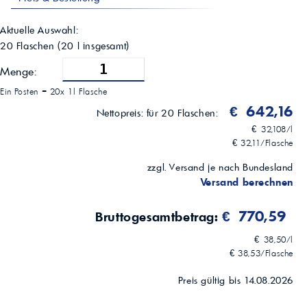
<-45 °C (ASTM D 97)
Flammpunkt (COC)
230 °C (ASTM D 92)
Aktuelle Auswahl:
Schaumverhalten bei 24 °C
20 Flaschen
(
20
l insgesamt)
Spuren / 0 (ASTM D 892)
Erscheinungsbild
Menge:
Hell und klar (B&C)
Ein Posten =
20x 1l Flasche
Freigabestand
F&E 09/2017
€ 642,16
Nettopreis:
für 20 Flaschen:
€ 32,108/l
€ 32,11/Flasche
zzgl. Versand je nach Bundesland
Versand berechnen
€ 770,59
Bruttogesamtbetrag:
€ 38,50/l
€ 38,53/Flasche
Preis gültig bis 14.08.2026