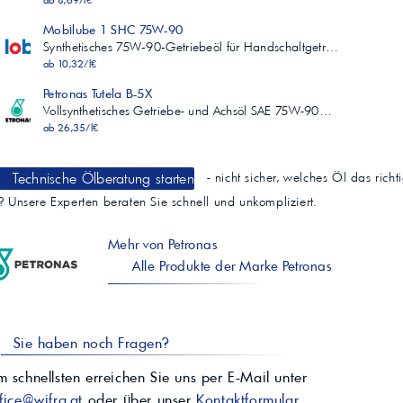
ab 8,69/l€
Mobilube 1 SHC 75W-90
Synthetisches 75W‑90‑Getriebeöl für Handschaltgetr…
ab 10,32/l€
Petronas Tutela B-5X
Vollsynthetisches Getriebe- und Achsöl SAE 75W-90…
ab 26,35/l€
Technische Ölberatung starten
- nicht sicher, welches Öl das richt
t? Unsere Experten beraten Sie schnell und unkompliziert.
Mehr von Petronas
Alle Produkte der Marke Petronas
Sie haben noch Fragen?
 schnellsten erreichen Sie uns per E-Mail unter
fice@wifra.at
oder über unser
Kontaktformular
.