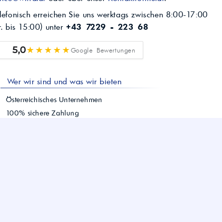
lefonisch erreichen Sie uns werktags zwischen 8:00-17:00
r. bis 15:00) unter
+43 7229 - 223 68
★★★★★
5,0
Google Bewertungen
Wer wir sind und was wir bieten
Österreichisches Unternehmen
100% sichere Zahlung
Offizieller
PETRONAS
Vertriebspartner
Schnelle Lieferung österreichweit
Einfacher Bestellvorgang
Persönlicher Kundenservice