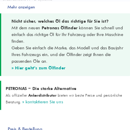
Viskositätsklasse
Mehr anzeigen
SAE 75W-80
Leistungsniveau
API GL-5
Nicht sicher, welches Öl das richtige für Sie ist?
Herstellerspezifikation
Mit dem neuen
Petronas Ölfinder
können Sie schnell und
FCA 9.55550-DA10
einfach das richtige Öl für Ihr Fahrzeug oder Ihre Maschine
Vertragliche technische Referenz
finden.
F060.N15
Geben Sie einfach die Marke, das Modell und das Baujahr
Dichte bei 15 °C
0,867 g/cm³ (ASTM D4052)
Ihres Fahrzeugs ein, und der Ölfinder zeigt Ihnen die
Viskosität bei 100 °C
passenden Öle an.
11,4 mm²/s (cSt) (ASTM D445)
» Hier geht's zum Ölfinder
Viskositätsindex
167 (ASTM D2270)
Pourpoint
-54 °C (ASTM D97)
PETRONAS – Die starke Alternative
Flammpunkt (Cleveland Open Cup)
Ankerdistributor
Als offizieller
bieten wir beste Preise und persönliche
216 °C (ASTM D92)
» kontaktieren Sie uns
Beratung.
Optischer Eindruck
B & C
Besondere Eigenschaften
Hohe Kraftstoffersparnis, sehr gute Tieftemperaturfließfähigkeit, hoher
Verschleißschutz, hohe thermische und oxidative Stabilität
Preis & Bestellung