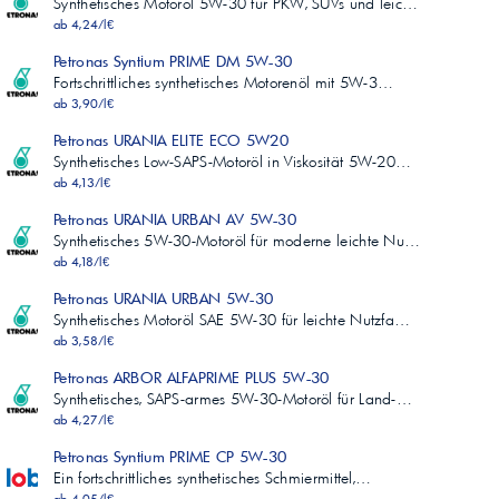
Synthetisches Motoröl 5W-30 für PKW, SUVs und leic…
ab 4,24/l€
Petronas Syntium PRIME DM 5W-30
Fortschrittliches synthetisches Motorenöl mit 5W-3…
ab 3,90/l€
Petronas URANIA ELITE ECO 5W20
Synthetisches Low-SAPS-Motoröl in Viskosität 5W-20…
ab 4,13/l€
Petronas URANIA URBAN AV 5W-30
Synthetisches 5W-30-Motoröl für moderne leichte Nu…
ab 4,18/l€
Petronas URANIA URBAN 5W-30
Synthetisches Motoröl SAE 5W-30 für leichte Nutzfa…
ab 3,58/l€
Petronas ARBOR ALFAPRIME PLUS 5W-30
Synthetisches, SAPS-armes 5W-30-Motoröl für Land-…
ab 4,27/l€
Petronas Syntium PRIME CP 5W-30
Ein fortschrittliches synthetisches Schmiermittel,…