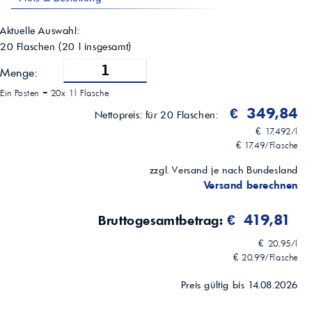
Typische Einsatzgebiete
Hypoidgetriebe, Vorderachsen in AWD-Fahrzeugen mit geforderter
FCA 9.55550-DA10 Freigabe
Aktuelle Auswahl:
20 Flaschen
(
20
l insgesamt)
Menge:
Ein Posten =
20x 1l Flasche
€ 349,84
Nettopreis:
für 20 Flaschen:
€ 17,492/l
€ 17,49/Flasche
zzgl. Versand je nach Bundesland
Versand berechnen
€ 419,81
Bruttogesamtbetrag:
€ 20,95/l
€ 20,99/Flasche
Preis gültig bis 14.08.2026