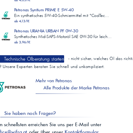
ab 4,05/l€
Petronas Syntium PRIME E 5W-40
Ein synthetisches 5W-40-Schmiermittel mit °CoolTec…
ab 4,13/l€
Petronas URANIA URBAN PF 0W-30
Synthetisches Mid-SAPS-Motoröl SAE 0W-30 für leich…
ab 3,96/l€
Technische Ölberatung starten
- nicht sicher, welches Öl das richt
t? Unsere Experten beraten Sie schnell und unkompliziert.
Mehr von Petronas
Alle Produkte der Marke Petronas
Sie haben noch Fragen?
 schnellsten erreichen Sie uns per E-Mail unter
fice@wifra.at
oder über unser
Kontaktformular
.