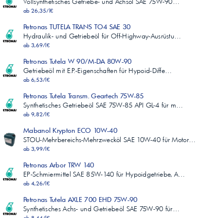
Vollsynthetisches Getriebe- und Achsöl SAE 75W-90…
ab 26,35/l€
Petronas TUTELA TRANS TO4 SAE 30
Hydraulik- und Getriebeöl für Off-Highway-Ausrüstu…
ab 3,69/l€
Petronas Tutela W 90/M-DA 80W-90
Getriebeöl mit E.P.-Eigenschaften für Hypoid-Diffe…
ab 6,53/l€
Petronas Tutela Transm. Geartech 75W-85
Synthetisches Getriebeöl SAE 75W-85 API GL-4 für m…
ab 9,82/l€
Mabanol Krypton ECO 10W-40
STOU-Mehrbereichs-Mehrzwecköl SAE 10W-40 für Motor…
ab 3,99/l€
Petronas Arbor TRW 140
EP-Schmiermittel SAE 85W-140 für Hypoidgetriebe, A…
ab 4,26/l€
Petronas Tutela AXLE 700 EHD 75W-90
Synthetisches Achs- und Getriebeöl SAE 75W-90 für…