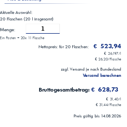
5.500 mPas (DIN 51398)
Pourpoint
-69 °C (ASTM D97)
Aktuelle Auswahl:
Flammpunkt (COC)
20 Flaschen
(
20
l insgesamt)
230 °C (ASTM D92)
Typische Einsatzbereiche
Menge:
Pkw- und leichte Nutzfahrzeug-Schaltgetriebe gemäß SAE 70W / API
Ein Posten =
20x 1l Flasche
GL-4 / FCA 9.55550-MZ7
€ 523,94
Nettopreis:
für 20 Flaschen:
€ 26,197/l
€ 26,20/Flasche
zzgl. Versand je nach Bundesland
Versand berechnen
€ 628,73
Bruttogesamtbetrag:
€ 31,40/l
€ 31,44/Flasche
Preis gültig bis 14.08.2026