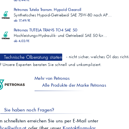
ab 8,44/l€
Petronas Tutela Transm. Hypoid Gearoil
Synthetisches Hypoid-Getriebeöl SAE 75W-80 nach AP…
ab 17,49/l€
Petronas TUTELA TRANS TO4 SAE 50
Hochleistungs-Hydraulik- und Getriebeöl SAE 50 für…
ab 4,02/l€
Technische Ölberatung starten
- nicht sicher, welches Öl das richt
t? Unsere Experten beraten Sie schnell und unkompliziert.
Mehr von Petronas
Alle Produkte der Marke Petronas
Sie haben noch Fragen?
 schnellsten erreichen Sie uns per E-Mail unter
fice@wifra.at
oder über unser
Kontaktformular
.