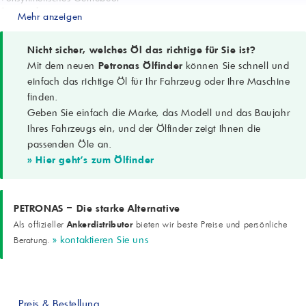
Anwendung
Mehr anzeigen
Manuelle Getriebe
SAE-Klasse
70W
Nicht sicher, welches Öl das richtige für Sie ist?
API-Spezifikation
Mit dem neuen
Petronas Ölfinder
können Sie schnell und
GL-4
einfach das richtige Öl für Ihr Fahrzeug oder Ihre Maschine
Herstellerfreigabe
finden.
FCA 9.55550-MZ7 (Contractual Technical Ref. # F055.N15)
Geben Sie einfach die Marke, das Modell und das Baujahr
Synchronisator-Performance
Sehr gut
Ihres Fahrzeugs ein, und der Ölfinder zeigt Ihnen die
Kaltfließeigenschaften
passenden Öle an.
Ausgeprägt, unterstützt Tieftemperatur-Schaltbarkeit
» Hier geht's zum Ölfinder
Verschleißschutz
Ausgezeichneter Anti-Wear- und Anti-Pitting-Schutz
Thermische/oxidative Stabilität
Sehr hoch
PETRONAS – Die starke Alternative
Dichte bei 15 °C
Ankerdistributor
Als offizieller
bieten wir beste Preise und persönliche
0,844 g/cm³ (ASTM D4052)
» kontaktieren Sie uns
Beratung.
Viskosität bei 100 °C
6,3 cSt (ASTM D445)
Viskositätsindex
167 (ASTM D2270)
Brookfield-Viskosität bei -40 °C
Preis & Bestellung