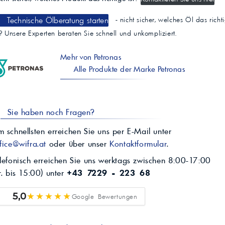
Ähnliche Produkte (
)
Getriebeöl 75W-85
Petronas Tutela Transm. Axle LS
Vollsynthetisches, niedrigviskoses Hinterachsöl SA…
ab 32,20/l€
Petronas Tutela MTF 500 75W-90
Halbsynthetisches Schaltgetriebeöl 75W-90 für manu…
ab 6,15/l€
Petronas Tutela Transm. Technyx 75W-85
Getriebeöl SAE 75W-85 für Handschaltgetriebe, Tran…
ab 7,55/l€
Petronas Tutela MULTI MTF 700 75W-80
Synthetische 75W-80 Schaltgetriebeflüssigkeit für…
ab 5,12/l€
Petronas Tutela B-5X
Vollsynthetisches Getriebe- und Achsöl SAE 75W-90…
ab 26,35/l€
Petronas Tutela Transm. Transfer Case