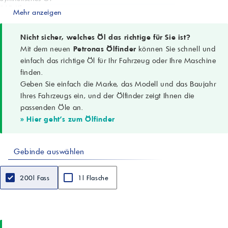
SAE-Klasse
Mehr anzeigen
75W-85
SAE J300
Leistungsniveau
Nicht sicher, welches Öl das richtige für Sie ist?
API GL-4
Mit dem neuen
Petronas Ölfinder
können Sie schnell und
—
einfach das richtige Öl für Ihr Fahrzeug oder Ihre Maschine
OEM-Referenz
finden.
FIAT 9.55550-MZ1
Geben Sie einfach die Marke, das Modell und das Baujahr
Contractual Technical Ref. N°F108.F02
Aussehen
Ihres Fahrzeugs ein, und der Ölfinder zeigt Ihnen die
B. & C.
passenden Öle an.
—
» Hier geht's zum Ölfinder
Farbe
Red
—
Gebinde auswählen
Dichte (15 °C)
0,871
ASTM D4052, g/cm³
200l Fass
1l Flasche
Kinem. Viskosität (40 °C)
75,6
ASTM D445, cSt
Kinem. Viskosität (100 °C)
13,1