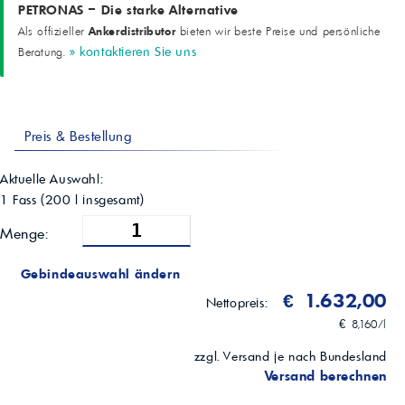
ASTM D445, cSt
PETRONAS – Die starke Alternative
Viskositätsindex
Ankerdistributor
Als offizieller
bieten wir beste Preise und persönliche
178
» kontaktieren Sie uns
Beratung.
ASTM D2270
Flammpunkt (COC)
220
ASTM D92, °C
Stockpunkt
Preis & Bestellung
-45
ASTM D97, °C
Schaum (24 °C)
Aktuelle Auswahl:
TRACES
1 Fass
(
200
l insgesamt)
ASTM D892
Hinweis
Menge:
Alle technischen Daten sind Richtwerte (typische Werte)
—
Gebindeauswahl ändern
€ 1.632,00
Nettopreis:
€ 8,160/l
zzgl. Versand je nach Bundesland
Versand berechnen