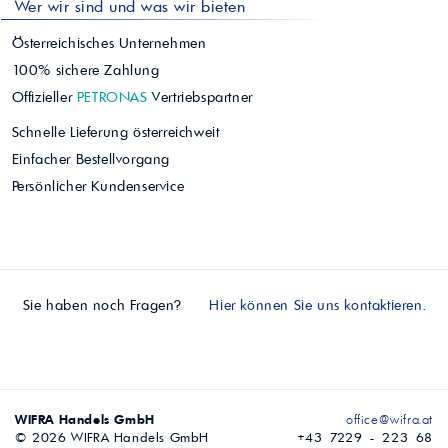
Synthetisches Getriebeöl SAE 75W für Verteilergetr…
ab 14,65/l€
Petronas Tutela Transm. X-Road 75W-140
Vollsynthetisches SAE-75W-140-Getriebeöl für hochb…
ab 21,03/l€
Petronas TUTELA MTF 900 75W-70
Synthetisches Schaltgetriebefluid mit niedriger Vi…
ab 8,69/l€
Petronas Tutela Transm. Hypoid Gearoil
Synthetisches Hypoid-Getriebeöl SAE 75W-80 nach AP…
ab 17,49/l€
Technische Ölberatung starten
- nicht sicher, welches Öl das richt
t? Unsere Experten beraten Sie schnell und unkompliziert.
Mehr von Petronas
Alle Produkte der Marke Petronas