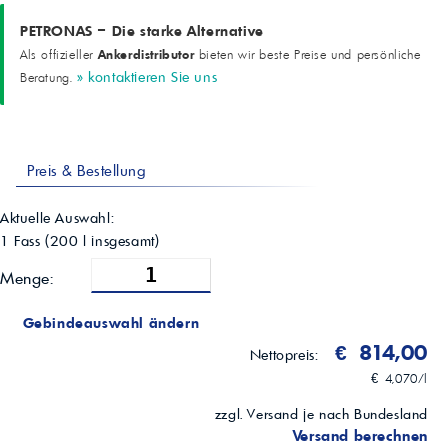
Hell & Klar
PETRONAS – Die starke Alternative
Farbe
-
Ankerdistributor
Als offizieller
bieten wir beste Preise und persönliche
-
» kontaktieren Sie uns
Beratung.
Rot
Dichte bei 15°C
ASTM D4052
g/cm³
0.855
Preis & Bestellung
Kinematische Viskosität bei 40°C
ASTM D445
Aktuelle Auswahl:
mm²/s (cSt)
1 Fass
(
200
l insgesamt)
33
Kinematische Viskosität bei 100°C
Menge:
ASTM D445
mm²/s (cSt)
7.1
Gebindeauswahl ändern
Viskositätsindex
€ 814,00
Nettopreis:
ASTM D2270
-
€ 4,070/l
182
zzgl. Versand je nach Bundesland
Pourpoint
ASTM D97
Versand berechnen