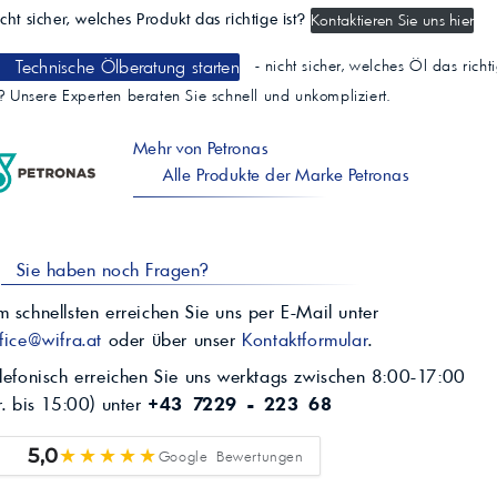
cht sicher, welches Produkt das richtige ist?
Kontaktieren Sie uns hier
Technische Ölberatung starten
- nicht sicher, welches Öl das richt
t? Unsere Experten beraten Sie schnell und unkompliziert.
Mehr von Petronas
Alle Produkte der Marke Petronas
Sie haben noch Fragen?
 schnellsten erreichen Sie uns per E-Mail unter
fice@wifra.at
oder über unser
Kontaktformular
.
lefonisch erreichen Sie uns werktags zwischen 8:00-17:00
r. bis 15:00) unter
+43 7229 - 223 68
★★★★★
5,0
Google Bewertungen