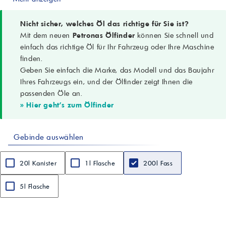
PETRONAS Tutela ATF D3
Typ
-
Nicht sicher, welches Öl das richtige für Sie ist?
-
Mit dem neuen
Petronas Ölfinder
können Sie schnell und
Automatikgetriebeöl (ATF)
einfach das richtige Öl für Ihr Fahrzeug oder Ihre Maschine
Anwendungsgebiete
finden.
-
Geben Sie einfach die Marke, das Modell und das Baujahr
-
Konventionelle Automatikgetriebe, Servolenkungen, Hydrauliksysteme;
Ihres Fahrzeugs ein, und der Ölfinder zeigt Ihnen die
Pkw, Nutzfahrzeuge, Geländewagen; wo GM DEXRON-III gefordert
passenden Öle an.
wird
» Hier geht's zum Ölfinder
Spezifikationen
-
-
Gebinde auswählen
JASO M315-2013 1A/2A; DEXRON-IIIH/-IIIG; Allison C-4; Bosch TE-ML
09; ZF TE-ML 09; CAT TO-2; Ford Mercon
Performance Level
20l Kanister
1l Flasche
200l Fass
-
-
FCA 9.55550-AG2 (Power Steering System only); IVECO 18-1807
5l Flasche
(Power Steering System only)
Aussehen
-
-