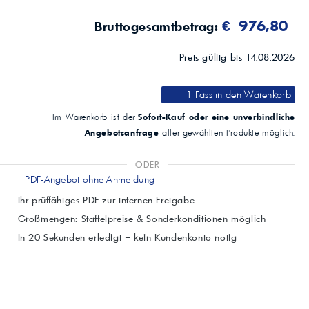
°C
-48
€ 976,80
Bruttogesamtbetrag:
Brookfield-Viskosität bei -40°C
ASTM D2983
mPa·s (cP)
Preis gültig bis 14.08.2026
15000
Flammpunkt COC
1 Fass
in den Warenkorb
ASTM D92
°C
Sofort-Kauf oder eine unverbindliche
Im Warenkorb ist der
195
Angebotsanfrage
aller gewählten Produkte möglich.
ODER
PDF-Angebot ohne Anmeldung
Ihr prüffähiges PDF zur internen Freigabe
Großmengen: Staffelpreise & Sonderkonditionen möglich
In 20 Sekunden erledigt – kein Kundenkonto nötig