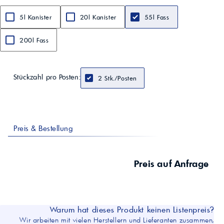
min. 90
Dichte bei 15 °C
5l Kanister
20l Kanister
55l Fass
686,1 kg/m³
min. 680 – max. 720 kg/m³
Bleigehalt
200l Fass
<2,0 mg/l
max. 2,0 mg/l
Benzolgehalt
Stückzahl pro Posten:
<0,01 Vol-%
2 Stk./Posten
max. 0,1 Vol-%
Aromatengehalt
0,58 Vol-%
max. 1 Vol-%
Olefine
Preis & Bestellung
0,01 Vol-%
max. 1 Vol-%
Schwefelgehalt Masse
Preis auf Anfrage
5,0 mg/kg
max. 10 mg/kg
Kupferkorrosion
1
Klasse 1
Warum hat dieses Produkt keinen Listenpreis?
Dampfdruck
60,2 kPa
Wir arbeiten mit vielen Herstellern und Lieferanten zusammen,