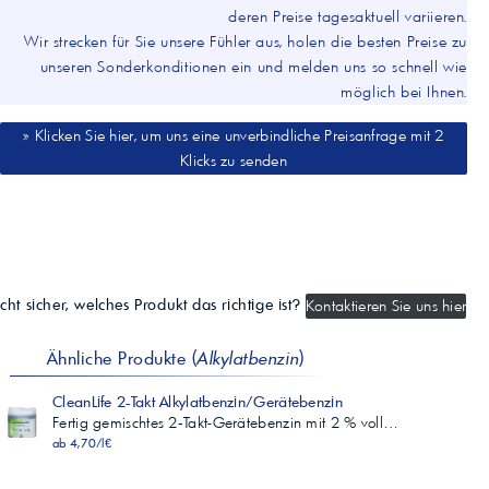
min. 55 – max. 65 kPa
deren Preise tagesaktuell variieren.
Siedeverlauf
Wir strecken für Sie unsere Fühler aus, holen die besten Preise zu
70 °C
unseren Sonderkonditionen ein und melden uns so schnell wie
25,1 Vol-%
möglich bei Ihnen.
min. 15 – max. 42 Vol-%
100 °C
» Klicken Sie hier, um uns eine unverbindliche Preisanfrage mit 2
49,8 Vol-%
min. 46 – max. 72 Vol-%
Klicks zu senden
150 °C
96,8 Vol-%
min. 75 Vol-%
Siedeende
179,6 °C
max. 200 °C
Destillationsrückstand
cht sicher, welches Produkt das richtige ist?
Kontaktieren Sie uns hier
1 Vol-%
max. 1,5 Vol-%
Ähnliche Produkte (
Alkylatbenzin
)
n-Hexangehalt
0,02 Vol-%
CleanLife 2-Takt Alkylatbenzin/Gerätebenzin
max. 0,5 Vol-%
Fertig gemischtes 2‑Takt-Gerätebenzin mit 2 % voll…
Cycloalkangehalt
ab 4,70/l€
0,02 Vol-%
max. 2,0 Vol-%