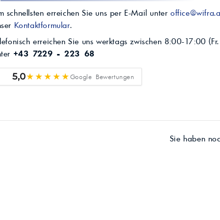
 schnellsten erreichen Sie uns per E-Mail unter
office@wifra.a
nser
Kontaktformular
.
lefonisch erreichen Sie uns werktags zwischen 8:00-17:00 (Fr.
nter
+43 7229 - 223 68
★★★★★
5,0
Google Bewertungen
Sie haben no