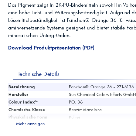
Kompressoröle
nwendungen.
Das Pigment zeigt in 2K-PU-Bindemitteln sowohl im Vollto
Land
ägliche
iepigmente für
t anfragen
Kontaktieren Sie uns!
 & Beschichtungen
eine hohe Licht- und Witterungsbeständigkeit. Aufgrund 
Prozessöle
Wasch- &
Lösemittelbeständigkeit ist Fanchon® Orange 36 für wass
lindustrie
aminvernetzende Systeme geeignet und bietet stabile Farb
en für Bauchemie &
mineralischen Untergründen.
Produkt anfragen
Kontaktieren Sie uns!
Download Produktpräsentation (PDF)
Produkt anfragen
Kontaktieren Sie un
Technische Details
Bezeichnung
Fanchon® Orange 36 - 271-6136
Hersteller
Sun Chemical Colors Effects Gmb
Colour Index™
P.O. 36
Chemische Klasse
Benzimidazolone
Physikalische Form
Pulver
Mehr anzeigen
Dichte
1,64 g/cm³
Spezifische Oberfläche
31 m²/g