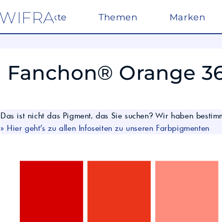
WIFRA
Produkte
Themen
Marken
AdBlue®
Hergestellt in Öste
Fanchon® Orange 36 
PKW/LKW/Wer
CleanLife
Spezielle Mittel für
Biogasanlagen
von KFZ-Motoren
Biogasanlagen leis
GLYSANTIN®
entscheidenden Bei
nachhaltigen Energ
Das ist nicht das Pigment, das Sie suchen? Wir haben bestimmt
Mabanol
Österreich.
Kühlerschutz
» Hier geht's zu allen Infoseiten zu unseren Farbpigmenten
Eisenhydroxid z
Öle
Gasmotorenöle
Motor-, Getriebe- u
Zitronensäure 
Petronas
PKW-Öle
LKW-Öle
Umlauföle
Getriebeöle
UNEX
Farben für Indus
Gleitbahnöle
Industrielle Pigme