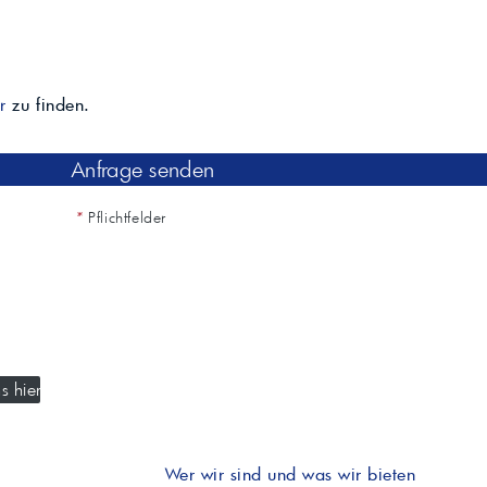
Lösemittelbeständigkeit
4–5 (GS)
Butanol
Lösemittelbeständigkeit
4–5 (GS)
Butylglykol
Wasserbeständigkeit
5 (GS)
r
zu finden.
Eignung Medium
Amine-curable: geeignet; Water-ba
General Industrial: geeignet; Archi
Anfrage senden
Eignung Industrie
potenziell geeignet; Coil: potenzie
geeignet
*
Pflichtfelder
Typische Anwendungen
Industrielacke, architektonische B
Stand Technische Daten
06.03.2025
s hier
Wer wir sind und was wir bieten