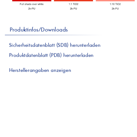
professionelle A
Lebensmittelvertr
Industr
Schmierstoffe
Produk
Farben
Spindelöle
Farbmittel für 
Reinigungsmitte
Produktinfos/Downloads
Pigmentlösung
In-Plant-Tinting
Sicherheitsdatenblatt (SDB) herunterladen
Produktdatenblatt (PDB) herunterladen
Herstellerangaben anzeigen