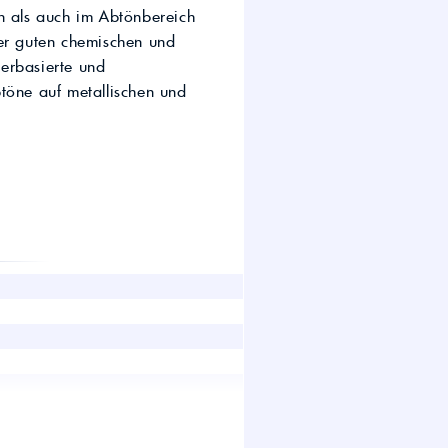
n als auch im Abtönbereich
wirtschaft.
UTTO Öle – Universal
der guten chemischen und
Tractor Transmission Oil
erbasierte und
Kostenloser Maschinen-
töne auf metallischen und
Ölcheck
s!
H