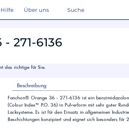
Hilfe
Über uns
Suche
Winterdienst
rreich nach ISO 22241
Ho
Lösemittel
Pe
- 271-6136
kstätte
sc
elf
Glysantin
Reinigung & Desinfek
 die Pflege, Reinigung und Optimierung
Individuelle Lösungen
ten einen
Maßgeschneiderte Produkte und
Säuren & Laugen
Scheibenreiniger /
trag zur
Services für spezielle Anforderungen.
Frostschutz
ieversorgung in
Lohnmischung &
 das richtige für Sie.
Schwimmbadchemie
Mobil
Motul
Lohnproduktion ab 5.000
Alkylatbenzin
Liter
ur Entschwefelung
Wasseraufbereitung
Kühlflüssigkeit für
Beschreibung
Rechenzentren –
BASF Spezialchemie
nd Industrieöle
Monohydrat
REFLEX
Immersion Cooling
Total
Industriechemie
Traktoröle
Fanchon® Orange 36 - 271-6136 ist ein benzimidazolon
Futtermittel
Motorrad
(Colour Index™ P.O. 36) in Pulverform mit sehr guter Rundu
Hydrauliköle
Lacksysteme. Es ist für den Einsatz in allgemeinen Industr
Kosmetik
Schmierfette
Beschichtungen konzipiert und eignet sich besonders für 
VW
trie
Lan
Spezialöle
nte und Farbmittel für
Hoch