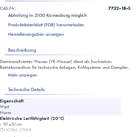
CAS-Nr.:
7732-18-5
Abholung in
2100
Korneuburg
möglich
Produktdatenblatt (PDB) herunterladen
Herstellerangaben anzeigen
Beschreibung
Demineralisiertes Wasser (VE-Wasser) dient als hochreines
Betriebsmedium für technische Anlagen, Kühlsysteme und Dampfer...
Mehr anzeigen
Technische Details
Eigenschaft
Wert
Norm
Elektrische Leitfähigkeit (20°C)
< 10 µS/cm
ÖNORM 27888
pH-Wert