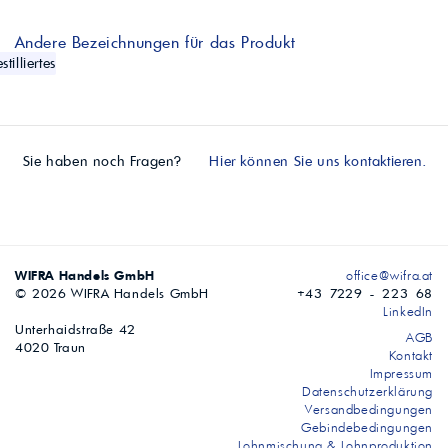
Andere Bezeichnungen für das Produkt
stilliertes
Sie haben noch Fragen?
Hier können Sie uns kontaktieren.
WIFRA Handels GmbH
office@wifra.at
© 2026 WIFRA Handels GmbH
+43 7229 - 223 68
LinkedIn
Unterhaidstraße 42
AGB
4020 Traun
Kontakt
Impressum
Datenschutzerklärung
Versandbedingungen
Gebindebedingungen
Lohnmischung & Lohnproduktion