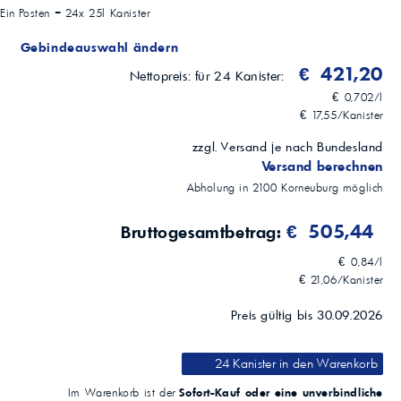
Anwendungsgebiete
Ein Posten =
24x 25l Kanister
Kühlsysteme, Batterien, Labor, Dampfreiniger, Industrieanlagen
Gebindeauswahl ändern
€ 421,20
Nettopreis:
für 24 Kanister:
€ 0,702/l
€ 17,55/Kanister
zzgl. Versand je nach Bundesland
Versand berechnen
Abholung in
2100
Korneuburg
möglich
€ 505,44
Bruttogesamtbetrag:
€ 0,84/l
€ 21,06/Kanister
Preis gültig bis 30.09.2026
24 Kanister
in den Warenkorb
Sofort-Kauf oder eine unverbindliche
Im Warenkorb ist der