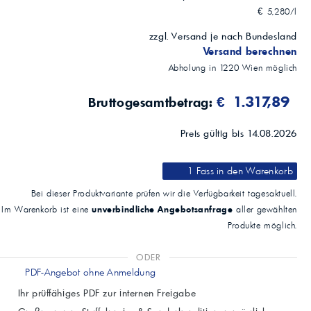
Verdichteranlagen mit Getrieben und Lagern; stationär und mobil
€ 5,280/l
Nicht geeignet
Luftverdichter für Beatmungsgeräte
zzgl. Versand je nach Bundesland
Versand berechnen
Abholung in
1220
Wien
möglich
€ 1.317,89
Bruttogesamtbetrag:
Preis gültig bis 14.08.2026
1 Fass
in den Warenkorb
Bei dieser Produktvariante prüfen wir die Verfügbarkeit tagesaktuell.
unverbindliche Angebotsanfrage
Im Warenkorb ist eine
aller gewählten
Produkte möglich.
ODER
PDF-Angebot ohne Anmeldung
Ihr prüffähiges PDF zur internen Freigabe