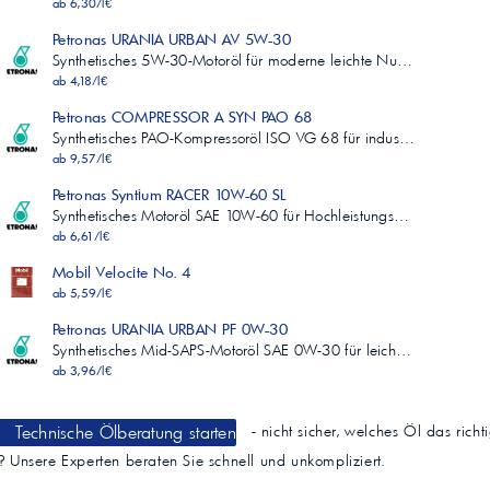
ab 6,30/l€
Petronas URANIA URBAN AV 5W-30
Synthetisches 5W-30-Motoröl für moderne leichte Nu…
ab 4,18/l€
Petronas COMPRESSOR A SYN PAO 68
Synthetisches PAO-Kompressoröl ISO VG 68 für indus…
ab 9,57/l€
Petronas Syntium RACER 10W-60 SL
Synthetisches Motoröl SAE 10W-60 für Hochleistungs…
ab 6,61/l€
Mobil Velocite No. 4
ab 5,59/l€
Petronas URANIA URBAN PF 0W-30
Synthetisches Mid-SAPS-Motoröl SAE 0W-30 für leich…
ab 3,96/l€
Technische Ölberatung starten
- nicht sicher, welches Öl das richt
t? Unsere Experten beraten Sie schnell und unkompliziert.