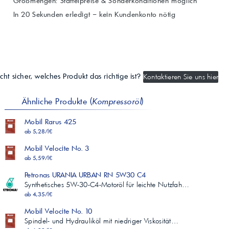
Großmengen: Staffelpreise & Sonderkonditionen möglich
In 20 Sekunden erledigt – kein Kundenkonto nötig
cht sicher, welches Produkt das richtige ist?
Kontaktieren Sie uns hier
Ähnliche Produkte (
Kompressoröl
)
Mobil Rarus 425
ab 5,28/l€
Mobil Velocite No. 3
ab 5,59/l€
Petronas URANIA URBAN RN 5W30 C4
Synthetisches 5W-30-C4-Motoröl für leichte Nutzfah…
ab 4,35/l€
Mobil Velocite No. 10
Spindel- und Hydrauliköl mit niedriger Viskosität…