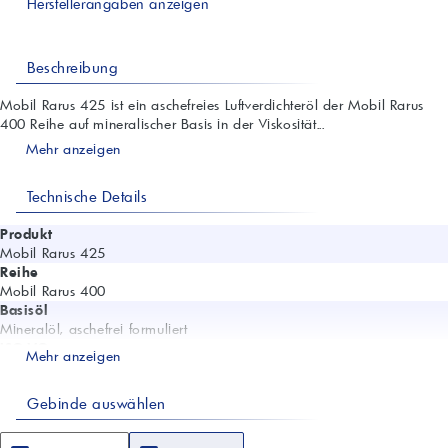
Herstellerangaben anzeigen
Beschreibung
Mobil Rarus 425 ist ein aschefreies Luftverdichteröl der Mobil Rarus
400 Reihe auf mineralischer Basis in der Viskosität...
Mehr anzeigen
Technische Details
Produkt
Mobil Rarus 425
Reihe
Mobil Rarus 400
Basisöl
Mineralöl, aschefrei formuliert
ISO VG
Mehr anzeigen
46
Viskosität 40 °C (ASTM D445)
Gebinde auswählen
46 mm²/s
Viskosität 100 °C (ASTM D445)
6,9 mm²/s