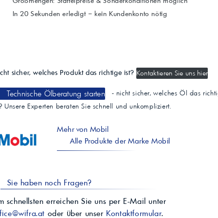
Großmengen: Staffelpreise & Sonderkonditionen möglich
In 20 Sekunden erledigt – kein Kundenkonto nötig
cht sicher, welches Produkt das richtige ist?
Kontaktieren Sie uns hier
Technische Ölberatung starten
- nicht sicher, welches Öl das richt
t? Unsere Experten beraten Sie schnell und unkompliziert.
Mehr von Mobil
Alle Produkte der Marke Mobil
Sie haben noch Fragen?
 schnellsten erreichen Sie uns per E-Mail unter
fice@wifra.at
oder über unser
Kontaktformular
.