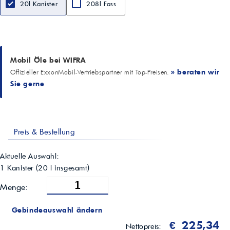
20l Kanister
208l Fass
Viskositätsindex (ASTM D2270)
172
Pourpoint (ASTM D5950)
-42 °C
Flammpunkt (ASTM D92)
225 °C
Mobil Öle bei WIFRA
Energieeffizienz (Reihe)
» beraten wir
Offizieller ExxonMobil-Vertriebspartner mit Top-Preisen.
bis zu 3,6 % im Schneckengetriebetest vs. Mineralöl
Sie gerne
Betriebstemperatur (Reihe)
bis zu 16 % niedriger
Anwendungsgebiete
Umlaufsysteme; Industriegetriebe inkl. Schneckengetriebe
Eigenschaften (Reihe)
Preis & Bestellung
lange Ölstandzeiten; potenziell längere Filterlebensdauer; verbesserter
Verschleißschutz (FAG FE8)
Aktuelle Auswahl:
1 Kanister
(
20
l insgesamt)
Menge:
Gebindeauswahl ändern
€ 225,34
Nettopreis: