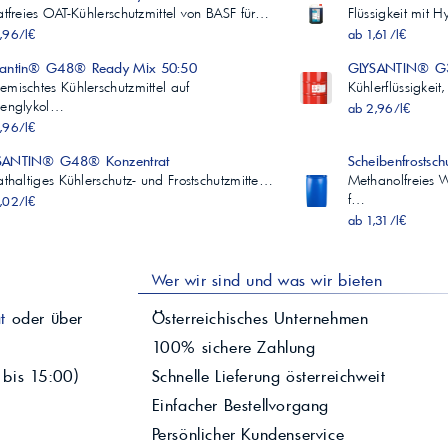
katfreies OAT-Kühlerschutzmittel von BASF für…
Flüssigkeit mit 
,96/l€
ab 1,61/l€
santin® G48® Ready Mix 50:50
GLYSANTIN® G3
emischtes Kühlerschutzmittel auf
Kühlerflüssigkei
lenglykol…
ab 2,96/l€
,96/l€
SANTIN® G48® Konzentrat
Scheibenfrostsch
kathaltiges Kühlerschutz- und Frostschutzmitte…
Methanolfreies W
f…
,02/l€
ab 1,31/l€
Wer wir sind und was wir bieten
t
oder über
Österreichisches Unternehmen
100% sichere Zahlung
 bis 15:00)
Schnelle Lieferung österreichweit
Einfacher Bestellvorgang
Persönlicher Kundenservice