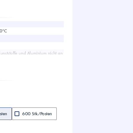
wirtschaft.
UTTO Öle – Universal
Tractor Transmission Oil
Kostenloser Maschinen-
Ölcheck
60°C
Kunststoffe und Aluminium nicht an
s!
1:1 bis -20°C; 1:2 bis -10°C
sten
600 Stk./Posten
he Tenside (biologisch abbaubar)
fe