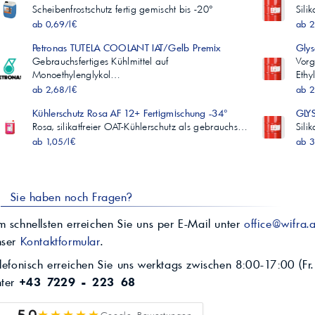
Scheibenfrostschutz fertig gemischt bis -20°
Sili
ab 0,69/l€
ab 2
Petronas TUTELA COOLANT IAT/Gelb Premix
Gly
Gebrauchsfertiges Kühlmittel auf
Vorg
Monoethylenglykol…
Ethy
ab 2,68/l€
ab 2
Kühlerschutz Rosa AF 12+ Fertigmischung -34°
GLY
Rosa, silikatfreier OAT-Kühlerschutz als gebrauchs…
Sili
ab 1,05/l€
ab 3
Sie haben noch Fragen?
 schnellsten erreichen Sie uns per E-Mail unter
office@wifra.a
nser
Kontaktformular
.
lefonisch erreichen Sie uns werktags zwischen 8:00-17:00 (Fr.
nter
+43 7229 - 223 68
★★★★★
Google Bewertungen