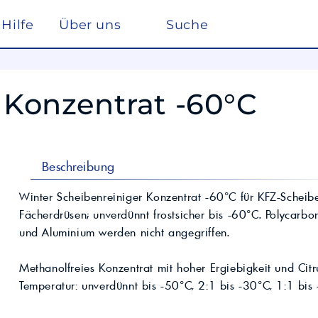
Hilfe
Über uns
Suche
Winterdienst
rreich nach ISO 22241
Ho
Lösemittel
Pe
 Konzentrat -60°C
kstätte
sc
elf
Glysantin
Reinigung & Desinfek
 die Pflege, Reinigung und Optimierung
Individuelle Lösungen
ten einen
Maßgeschneiderte Produkte und
Säuren & Laugen
Scheibenreiniger /
trag zur
Services für spezielle Anforderungen.
Frostschutz
ieversorgung in
Lohnmischung &
Schwimmbadchemie
Beschreibung
Mobil
Motul
Lohnproduktion ab 5.000
Alkylatbenzin
Liter
ur Entschwefelung
Wasseraufbereitung
Winter Scheibenreiniger Konzentrat -60°C für KFZ-Schei
Kühlflüssigkeit für
Fächerdrüsen; unverdünnt frostsicher bis -60°C. Polycarbon
Rechenzentren –
BASF Spezialchemie
nd Industrieöle
Monohydrat
REFLEX
Immersion Cooling
und Aluminium werden nicht angegriffen.
Total
Industriechemie
Traktoröle
Futtermittel
Motorrad
Methanolfreies Konzentrat mit hoher Ergiebigkeit und Citr
Hydrauliköle
Kosmetik
Temperatur: unverdünnt bis -50°C, 2:1 bis -30°C, 1:1 bis 
Schmierfette
VW
trie
Lan
Spezialöle
nte und Farbmittel für
Hoch