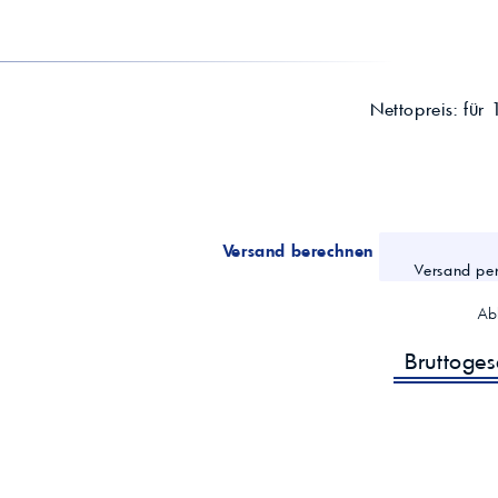
Lösungsmittel
Methanolfrei
Empf. Lagertemperatur
5°C–25°C
Lagerstabilität
> 12 Monate
Gebindegrößen
5 L; 10 L; 25 L; 200 L (Fass); 1000 L (
Nettopreis:
für 
Versand berechnen
Versand per
Ab
Bruttoge