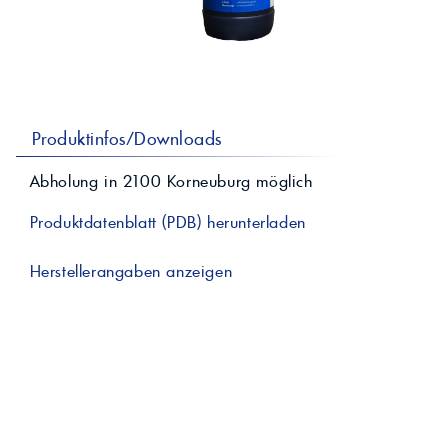
professionelle A
Lebensmittelvertr
Industr
Schmierstoffe
Produk
Farben
Spindelöle
Farbmittel für 
Reinigungsmitte
Pigmentlösung
In-Plant-Tinting
Produktinfos/Downloads
Abholung in
2100
Korneuburg
möglich
Produktdatenblatt (PDB) herunterladen
Herstellerangaben anzeigen