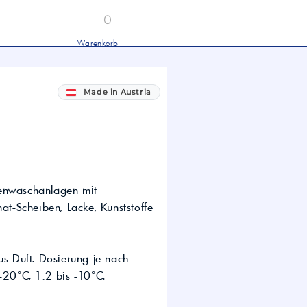
0
Warenkorb
Industrieöle
chwertige Industrieöle von Mobil und
tronas für Hydraulik, Getriebe und
Made in Austria
hwere Nutzfahrzeuge.
tion
Hydrauliköl HLP 46 &
HVLP 46 – Für Industrie
und mobile Hydraulik
LKW- & NFZ-Motorenöl –
10W-40 & 5W-30 für
schwere Nutzfahrzeuge
benwaschanlagen mit
Industrie-Getriebeöl CLP –
at-Scheiben, Lacke, Kunststoffe
Fokus CLP 220 für schwere
Getriebe
Agrochemie
us-Duft. Dosierung je nach
-20°C, 1:2 bis -10°C.
dwirtschaft
wertige Öle für die moderne