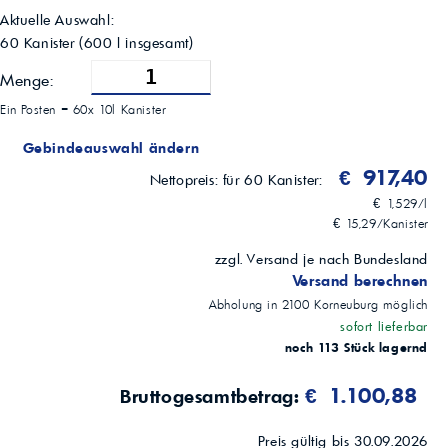
Lagerhinweis
Aktuelle Auswahl:
Kühl, gut gelüftet lagern
60 Kanister
(
600
l insgesamt)
Inhaltsstoffe
Aqua; Sulfamid acid; Sodium Laureth Ether Sulfate; Cocamide DEA;
Menge:
Sodium Citrate; D-Limonene (Parfume)
Hersteller
Ein Posten =
60x 10l Kanister
UNEX GmbH, 2100 Korneuburg, Austria
Datenblatt-Version
Gebindeauswahl ändern
01.24
€ 917,40
Nettopreis:
für 60 Kanister:
€ 1,529/l
€ 15,29/Kanister
zzgl. Versand je nach Bundesland
Versand berechnen
Abholung in
2100
Korneuburg
möglich
sofort lieferbar
noch 113 Stück lagernd
€ 1.100,88
Bruttogesamtbetrag:
Preis gültig bis 30.09.2026