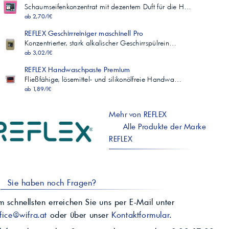
Schaumseifenkonzentrat mit dezentem Duft für die H…
ab 2,70/l€
REFLEX Geschirrreiniger maschinell Pro
Konzentrierter, stark alkalischer Geschirrspülrein…
ab 3,02/l€
REFLEX Handwaschpaste Premium
Fließfähige, lösemittel- und silikonölfreie Handwa…
ab 1,89/l€
Mehr von REFLEX
Alle Produkte der Marke
REFLEX
Sie haben noch Fragen?
 schnellsten erreichen Sie uns per E-Mail unter
fice@wifra.at
oder über unser
Kontaktformular
.