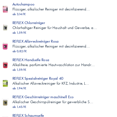
Autoshampoo
Flüssiger, alkalischer Reiniger mit desinfizierend…
ab 3,14/l€
REFLEX Chlorreiniger
Chlorhaltiger Reiniger für Haushalt und Gewerbe, a…
ab 1,59/l€
REFLEX Allzweckreiniger Rosa
Flüssiger, alkalischer Reiniger mit desinfizierend…
ab 0,82/l€
REFLEX Handseife Rosa
Alkalifreie, parfümierte Hautwaschlotion zur Handr…
ab 1,59/l€
REFLEX Spezialreiniger Royal 40
Alkalischer Allzweckreiniger für KFZ, Industrie, L…
ab 1,94/l€
REFLEX Geschirrreiniger maschinell Eco
Alkalischer Geschirrspülreiniger für gewerbliche S…
ab 1,45/l€
REFLEX Schaumseife