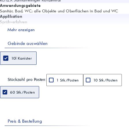
REFLEX Sanitärreiniger Konzentrat
Anwendungsgebiete
Sanitär, Bad, WC; alle Objekte und Oberflächen in Bad und WC
Applikation
Sprühverfahren
Dosierung
Mehr anzeigen
80–100 ml/L Wasser
Wirkung
Gebinde auswählen
Löst Kalk und Wasserflecken; antimikrobielle Komponente gegen
Gerüche, Stockflecken und bakteriellem Befall
Aggregatzustand
10l Kanister
Flüssig
Farbe
Rosa
Geruch
Stückzahl pro Posten:
1 Stk./Posten
10 Stk./Posten
Zitrone
Chemische Basis
60 Stk./Posten
Säure, Nichtionischer Tensid (biologisch abbaubar)
Dichte
ca. 1,2 g/ml (20°C)
Verarbeitungstemperatur
Raumtemperatur
Lagerstabilität
Preis & Bestellung
24 Monate