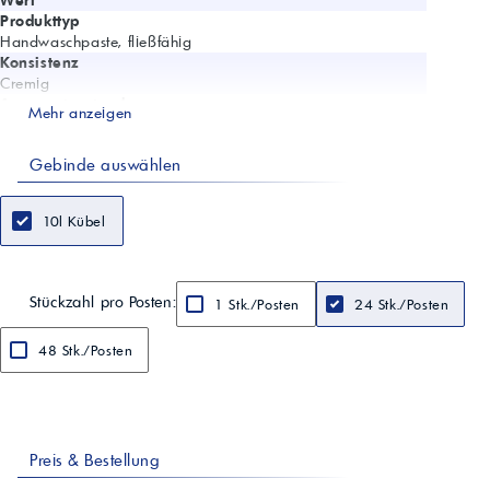
Wert
Produkttyp
Handwaschpaste, fließfähig
Konsistenz
Cremig
Aggregatzustand
Mehr anzeigen
Flüssig
Chemische Basis
Gebinde auswählen
Kosmetische Öle
Reibemittel
Polyurethane (kugelig, fein auspoliert)
10l Kübel
Lösemittelfrei
Ja
Silikonölfrei
Ja
Stückzahl pro Posten:
1 Stk./Posten
24 Stk./Posten
pH-Hautneutral
Ja
48 Stk./Posten
Farbe
Orange
Geruch/Duft
Orange
Dichte
ca. 1,06 g/ml (20 °C)
Preis & Bestellung
Verarbeitungstemperatur