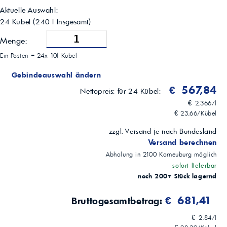
Raumtemperatur
Aktuelle Auswahl:
Lagerstabilität
24 Kübel
(
240
l insgesamt)
24 Monate
Empf. Lagertemperatur
Menge:
> 5 °C
Gebinde
Ein Posten =
24x 10l Kübel
10 Liter
Einsatzbereiche
Gebindeauswahl ändern
Haushalt; Gewerbe; Industrie; Bau
€ 567,84
Anwendung
Nettopreis:
für 24 Kübel:
In leicht angefeuchtete Hände geben, verreiben; gut abspülen
€ 2,366/l
€ 23,66/Kübel
zzgl. Versand je nach Bundesland
Versand berechnen
Abholung in
2100
Korneuburg
möglich
sofort lieferbar
noch 200+ Stück lagernd
€ 681,41
Bruttogesamtbetrag:
€ 2,84/l