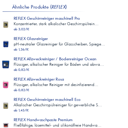
Ähnliche Produkte (
REFLEX
)
REFLEX Geschirrreiniger maschinell Pro
Konzentrierter, stark alkalischer Geschirrspülrein…
ab 3,02/l€
REFLEX Glasreiniger
pH-neutraler Glasreiniger für Glasscheiben, Spiege…
ab 1,36/l€
REFLEX Allzweckreiniger / Bodenreiniger Ocean
Flüssiger, alkalischer Reiniger für Böden und abwa…
ab 0,82/l€
REFLEX Allzweckreiniger Rosa
Flüssiger, alkalischer Reiniger mit desinfizierend…
ab 0,82/l€
REFLEX Geschirrreiniger maschinell Eco
Alkalischer Geschirrspülreiniger für gewerbliche S…
ab 1,45/l€
REFLEX Handwaschpaste Premium
Fließfähige, lösemittel- und silikonölfreie Handwa…