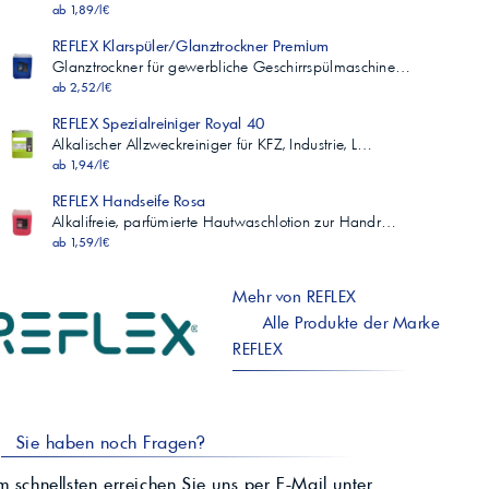
ab 1,89/l€
REFLEX Klarspüler/Glanztrockner Premium
Glanztrockner für gewerbliche Geschirrspülmaschine…
ab 2,52/l€
REFLEX Spezialreiniger Royal 40
Alkalischer Allzweckreiniger für KFZ, Industrie, L…
ab 1,94/l€
REFLEX Handseife Rosa
Alkalifreie, parfümierte Hautwaschlotion zur Handr…
ab 1,59/l€
Mehr von REFLEX
Alle Produkte der Marke
REFLEX
Sie haben noch Fragen?
 schnellsten erreichen Sie uns per E-Mail unter