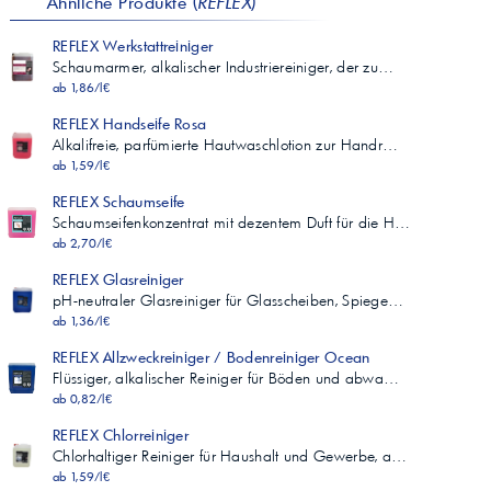
Ähnliche Produkte (
REFLEX
)
REFLEX Werkstattreiniger
Schaumarmer, alkalischer Industriereiniger, der zu…
ab 1,86/l€
REFLEX Handseife Rosa
Alkalifreie, parfümierte Hautwaschlotion zur Handr…
ab 1,59/l€
REFLEX Schaumseife
Schaumseifenkonzentrat mit dezentem Duft für die H…
ab 2,70/l€
REFLEX Glasreiniger
pH-neutraler Glasreiniger für Glasscheiben, Spiege…
ab 1,36/l€
REFLEX Allzweckreiniger / Bodenreiniger Ocean
Flüssiger, alkalischer Reiniger für Böden und abwa…
ab 0,82/l€
REFLEX Chlorreiniger
Chlorhaltiger Reiniger für Haushalt und Gewerbe, a…
ab 1,59/l€