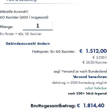
Verarbeitungstemperatur
Raumtemperatur
Aktuelle Auswahl:
Dichte (20°C)
60 Kanister
(
600
l insgesamt)
ca. 0,95 g/ml
Lagerstabilität
Menge:
24 Monate
Empf. Lagertemperatur
Ein Posten =
60x 10l Kanister
> 5°C – 30°C
Gebindegrößen
Gebindeauswahl ändern
750 ml; 1 l; 5 l; 10 l
€ 1.512,00
Nettopreis:
für 60 Kanister:
€ 2,520/l
€ 25,20/Kanister
zzgl. Versand je nach Bundesland
Versand berechnen
Abholung in
2100
Korneuburg
möglich
sofort lieferbar
noch 200+ Stück lagernd
€ 1.814,40
Bruttogesamtbetrag: