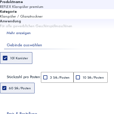
Produktname
REFLEX Klarspüler premium
Kategorie
Klarspüler / Glanztrockner
Anwendung
Für alle gewerblichen Geschirrspülmaschinen
Spülgut
Mehr anzeigen
Geschirr, Besteck, Glas
Wirkung
Gebinde auswählen
Brillanter Glanz; gegen Wasserflecken und Kalkablagerungen; entfernt
Speise- und Reinigerreste
Dosierung
10l Kanister
0,1 g/l - 0,19 g/l (abhängig von Spülgut, Verschmutzungsgrad,
Wasserhärte)
Aggregatzustand
Flüssig
Stückzahl pro Posten:
3 Stk./Posten
10 Stk./Posten
Chemische Basis
Tensid, Alkohol
60 Stk./Posten
Inhaltsstoffe
Citronensäure; Isopropanol; Tenside; Komplexbildner; Farbstoff
Farbe
Blau
Geruch
Neutral
Preis & Bestellung