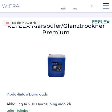
WIFRA
0
Hilfe
Info
Made in Austria
REFLEX Klarspüler/Glanztrockner
Premium
Produktinfos/Downloads
Abholung in
2100
Korneuburg
möglich
sofort lieferbar