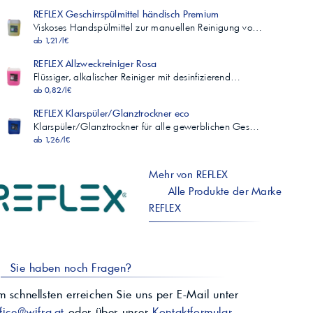
REFLEX Geschirrspülmittel händisch Premium
Viskoses Handspülmittel zur manuellen Reinigung vo…
ab 1,21/l€
REFLEX Allzweckreiniger Rosa
Flüssiger, alkalischer Reiniger mit desinfizierend…
ab 0,82/l€
REFLEX Klarspüler/Glanztrockner eco
Klarspüler/Glanztrockner für alle gewerblichen Ges…
ab 1,26/l€
Mehr von REFLEX
Alle Produkte der Marke
REFLEX
Sie haben noch Fragen?
 schnellsten erreichen Sie uns per E-Mail unter
fice@wifra.at
oder über unser
Kontaktformular
.