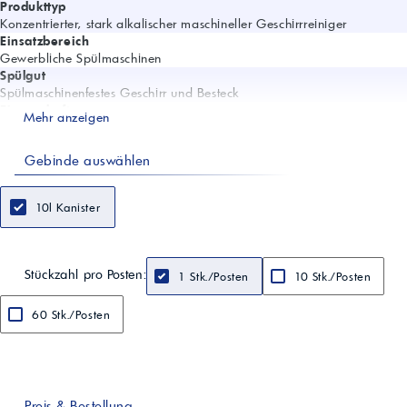
Produkttyp
Konzentrierter, stark alkalischer maschineller Geschirrreiniger
Einsatzbereich
Gewerbliche Spülmaschinen
Spülgut
Spülmaschinenfestes Geschirr und Besteck
Eigenschaften
Mehr anzeigen
Nicht schäumend; chlorfrei; Metallschutz; verhindert Kalkablagerungen
hartwassertauglich
Gebinde auswählen
Dosierung/Anwendung
2–8 g/l Wasser; Zugabe über automatische Dosiervorrichtung
(abhängig von Wasserhärte, Verschmutzung, Hygienanforderungen)
10l Kanister
pH-Wert (Konz.)
13–14
Dichte (20 °C)
ca. 1,2 g/ml
Stückzahl pro Posten:
1 Stk./Posten
10 Stk./Posten
Aggregatzustand
Flüssig
60 Stk./Posten
Farbe
Hellgelb
Verarbeitungstemperatur
Raumtemperatur
Chemische Basis
Laugen, Tenside (biologisch abbaubar)
Preis & Bestellung