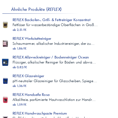
Ähnliche Produkte (
REFLEX
)
REFLEX Backofen-, Grill- & Fettreiniger Konzentrat
Fettlöser für wasserbeständige Oberflächen in Groß…
ab 2,51/l€
REFLEX Werkstattreiniger
Schaumarmer, alkalischer Industriereiniger, der zu…
ab 1,86/l€
REFLEX Allzweckreiniger / Bodenreiniger Ocean
Flüssiger, alkalischer Reiniger für Böden und abwa…
ab 0,82/l€
REFLEX Glasreiniger
pH-neutraler Glasreiniger für Glasscheiben, Spiege…
ab 1,36/l€
REFLEX Handseife Rosa
Alkalifreie, parfümierte Hautwaschlotion zur Handr…
ab 1,59/l€
REFLEX Handwaschpaste Premium