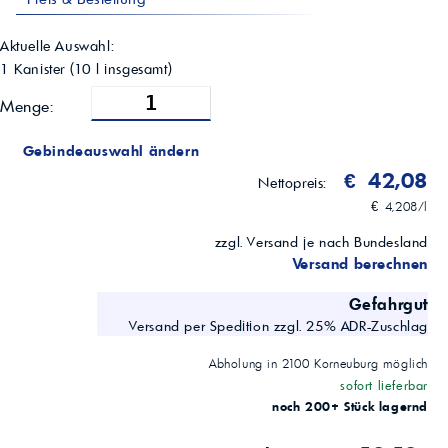
Lagertemperatur
>10–25 °C
Aktuelle Auswahl:
Lagerstabilität
1 Kanister
(
10
l insgesamt)
24 Monate
Kompatibles Produkt
Menge:
REFLEX Glanztrockner/Klarspüler Eco
Gebindeauswahl ändern
€ 42,08
Nettopreis:
€ 4,208/l
zzgl. Versand je nach Bundesland
Versand berechnen
Gefahrgut
Versand per Spedition zzgl. 25% ADR-Zuschlag
Abholung in
2100
Korneuburg
möglich
sofort lieferbar
noch 200+ Stück lagernd