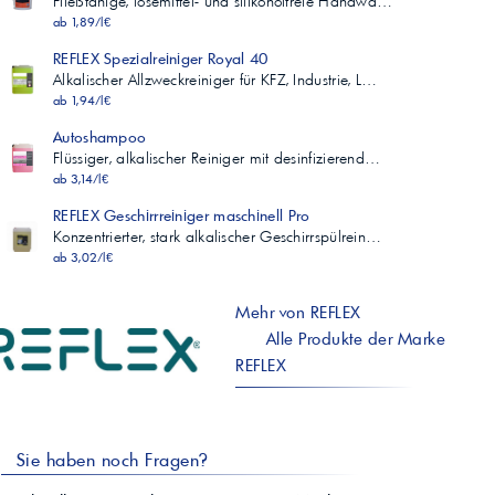
Fließfähige, lösemittel- und silikonölfreie Handwa…
ab 1,89/l€
REFLEX Spezialreiniger Royal 40
Alkalischer Allzweckreiniger für KFZ, Industrie, L…
ab 1,94/l€
Autoshampoo
Flüssiger, alkalischer Reiniger mit desinfizierend…
ab 3,14/l€
REFLEX Geschirrreiniger maschinell Pro
Konzentrierter, stark alkalischer Geschirrspülrein…
ab 3,02/l€
Mehr von REFLEX
Alle Produkte der Marke
REFLEX
Sie haben noch Fragen?