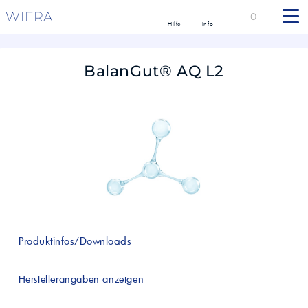
WIFRA
0
Hilfe
Info
BalanGut® AQ L2
Produktinfos/Downloads
Herstellerangaben anzeigen