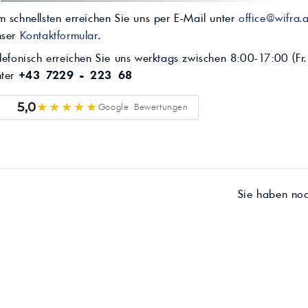
 schnellsten erreichen Sie uns per E-Mail unter
office@wifra.a
nser
Kontaktformular
.
lefonisch erreichen Sie uns werktags zwischen 8:00-17:00 (Fr.
nter
+43 7229 - 223 68
★★★★★
5,0
Google Bewertungen
Sie haben no