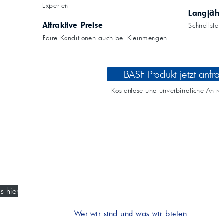
Kompressoröle
nwendungen.
Experten
Land
ägliche
iepigmente für
Langjäh
t anfragen
Kontaktieren Sie uns!
 & Beschichtungen
Attraktive Preise
Schnellst
Prozessöle
Wasch- &
Faire Konditionen auch bei Kleinmengen
lindustrie
en für Bauchemie &
Produkt anfragen
Kontaktieren Sie uns!
BASF Produkt jetzt anfr
Produkt anfragen
Kontaktieren Sie un
Kostenlose und unverbindliche Anf
s hier
Wer wir sind und was wir bieten